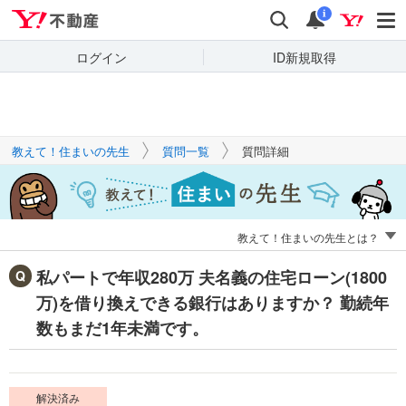
Yahoo!不動産
キーワードで
Yahoo!不動産
検索
通知
質問を探す
i
ログイン
ID新規取得
教えて！住まいの先生
質問一覧
質問詳細
教えて！住まいの先生とは？
私パートで年収280万 夫名義の住宅ローン(1800
万)を借り換えできる銀行はありますか？ 勤続年
数もまだ1年未満です。
解決済み