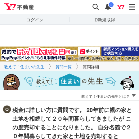
Yahoo!不動産
キーワードで
Yahoo!不動産
検索
通知
質問を探す
i
ログイン
ID新規取得
教えて！住まいの先生
質問一覧
質問詳細
教えて！住まいの先生とは？
税金に詳しい方に質問です。 20年前に親の家と
土地を相続して２０年間暮らしてきましたが こ
の度売却することになりました。 自分名義で２
０年間暮らしてきた家と土地を売却すると