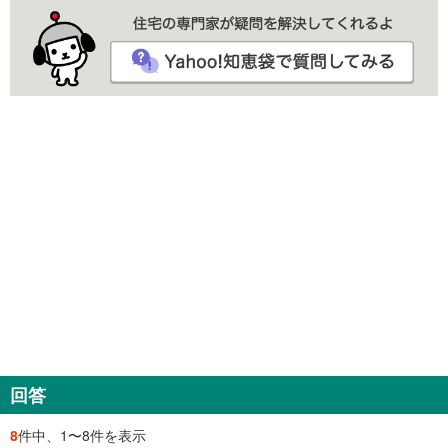
回答
8
件中、1〜8件を表示