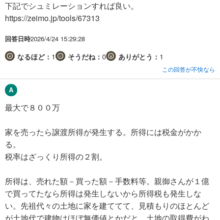
下記でシュミレーションすれば良い。
https://zeimo.jp/tools/67313
回答日時
2026/4/24 15:29:28
なるほど：
1
そうだね：
0
ありがとう：
1
この回答が不快なら
最大で８００万
家を売ったら譲渡所得が発生する。所得には税金がかか
る。
税率はざっくり所得の２割。
所得は、売れた額－買った額－手数料等。親御さんが１億
で買ってたなら所得は発生しないから所得税も発生しな
い。先祖代々の土地に家を建ててて、見積もりのほとんど
が土地代で建物はほぼ無価値とかだと、土地の取得費がわ