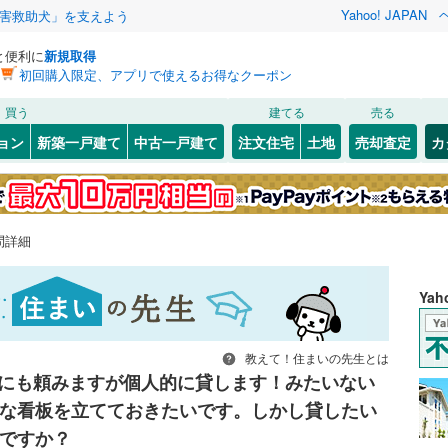
Yahoo! JAPAN
害救助犬」を支えよう
と便利に
新規取得
初回購入限定、アプリで使えるお得なクーポン
買う
建てる
売る
ョン
新築一戸建て
中古一戸建て
注文住宅
土地
売却査定
カ
問詳細
Ya
教えて！住まいの先生とは
にも頼みますが個人的に貸します！みたいない
な看板を立てておきたいです。しかし貸したい
ですか？