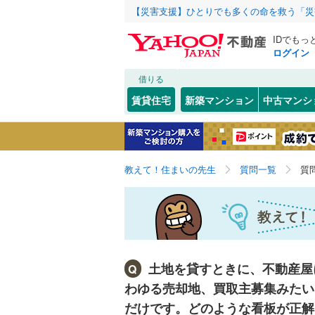
【災害支援】ひとりでも多くの命を救う「災
IDでもっ
ログイン
借りる
賃貸住宅
新築マンション
中古マンシ
教えて！住まいの先生
質問一覧
質
土地を貸すときに、不動産屋
Q
わゆる売却地、買取主募集みたい
だけです。どのような看板が正解