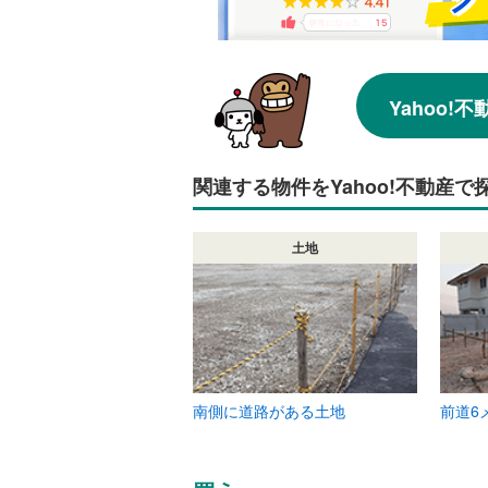
Yahoo
関連する物件をYahoo!不動産で
土地
南側に道路がある土地
前道6