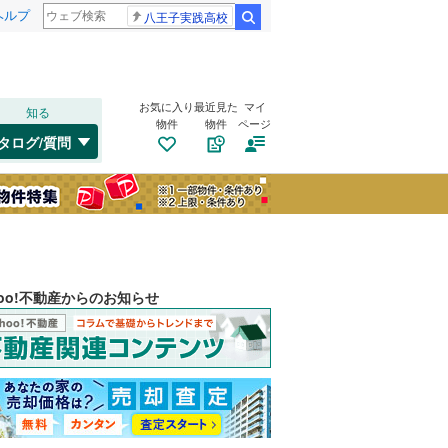
ヘルプ
八王子実践高校
検索
お気に入り
最近見た
マイ
知る
物件
物件
ページ
タログ/質問
hoo!不動産からのお知らせ