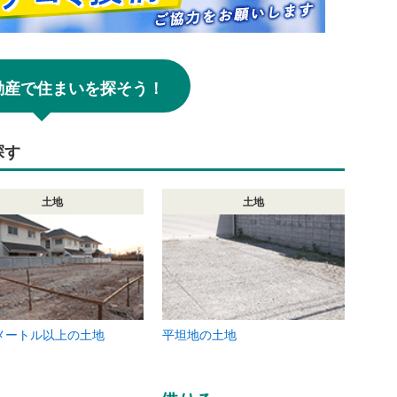
!不動産で住まいを探そう！
探す
土地
土地
メートル以上の土地
平坦地の土地