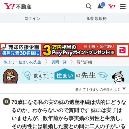
Yahoo!不動産
キーワードで
Yahoo!不動産
検索
通知
質問を探す
i
ログイン
ID新規取得
教えて！住まいの先生
質問一覧
質問詳細
教えて！住まいの先生とは？
70歳になる私の実の妹の遺産相続は法的にどうな
るのか、わからないので質問です 妹には実子は
いませんが、数年前から事実婚の男性と生活し、
その男性には離婚した妻との間に二人の子がいる