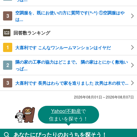
空調服を、既にお使いの方に質問です(^-^) ①空調服はや
3
は...
回答数ランキング
1
大喜利です こんなワンルームマンションはイヤだ
隣の家の工事の協力はどこまで。 隣の家はとにかく敷地い
2
っぱ...
3
大喜利です 長男はわらで家を造りました 次男は木の枝で...
2026年08月01日～2026年08月07日
Yahoo!不動産
で
住まいを探そう！
あなたにぴったりのおうちを探そう！