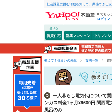
社会課題に挑む活動を知って、共感できる支
IDでもっ
ログイン
借りる
賃貸住宅
新築マンション
中古マンシ
教えて！住まいの先生
質問一覧
質
一人暮らし電気代について質問
Q
ンガス料金1ヶ月¥9600円 関西電
風呂のみ