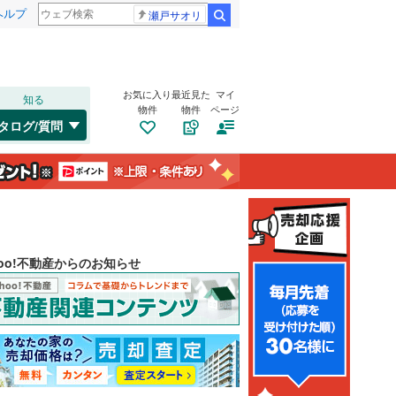
ヘルプ
瀬戸サオリ
検索
お気に入り
最近見た
マイ
知る
物件
物件
ページ
タログ/質問
hoo!不動産からのお知らせ