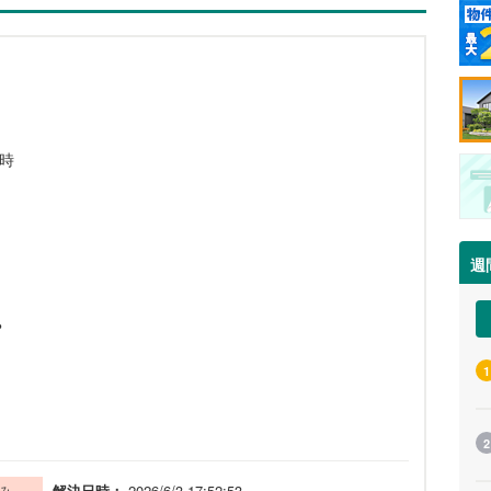
6時
週
？
1
2
解決日時：
2026/6/3 17:52:53
み