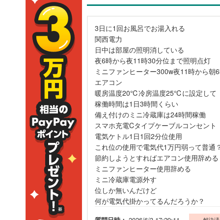
3日に1回お風呂でお湯入れる
関西電力
日中は部屋の照明消している
夜6時から夜11時30分位まで照明点灯
ミニファンヒーター300w夜11時から朝
エアコン
暖房温度20℃冷房温度25℃に設定して
稼働時間は1日3時間くらい
備え付けのミニ冷蔵庫は24時間稼働
スマホ充電Cタイプケーブルコンセント
電気ケトル1日1回2分位使用
これ位の使用で電気代1万円弱って普通
節約しようとすればエアコン使用辞める
ミニファンヒーター使用辞める
ミニ冷蔵庫電源外す
位しか無いんだけど
何が電気代掛かってるんだろうか？
質問日時：
2026/6/3 17:29:11
解決済