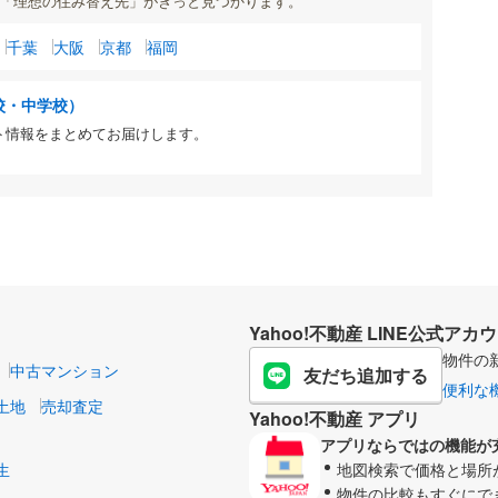
「理想の住み替え先」がきっと見つかります。
千葉
大阪
京都
福岡
校・中学校）
ト情報をまとめてお届けします。
Yahoo!不動産 LINE公式アカ
物件の
中古マンション
友だち追加する
便利な
土地
売却査定
Yahoo!不動産 アプリ
アプリならではの機能が
生
地図検索で価格と場所
物件の比較もすぐにで