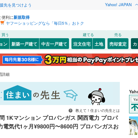
Yahoo! JAPAN
援先を見つけよう
と便利に
新規取得
ヤフーショッピングなら「毎日5％」おトク
買う
建てる
売る
ョン
新築一戸建て
中古一戸建て
注文住宅
土地
売却査定
カ
問詳細
Ya
教えて！住まいの先生とは
 1Kマンション プロパンガス 関西電力 プロパ
力電気代1ヶ月¥9800円〜8600円 プロパンガスお