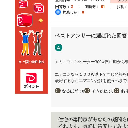
回答数：
2
｜
閲覧数：
81
｜
お礼：
共感した：
0
ベストアンサーに選ばれた回答
A
＞ミニファンヒーター300w夜11時から
エアコンなら１００W以下で同じ発熱を
暖房するならエアコンだけを使うべきで
なるほど：
0
そうだね：
0
あ