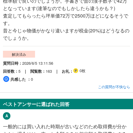
標準額で良いのでしょうか。手書きで昔の漢字数字で42万
となっています(達筆なのでもしかしたら違うかも？)
査定してもらったら坪単価72万で2500万ほどになるそうで
す。
昔と今じゃ物価がかなり違いますが税金(20%)はどうなるの
でしょうか。
解決済み
質問日時
2026/6/5 13:11:56
0枚
回答数
5
閲覧数
163
お礼
共感した
0
この質問が不快なら
ベストアンサーに選ばれた回答
一般的には買い入れた時期が古いなどのため取得費が分か