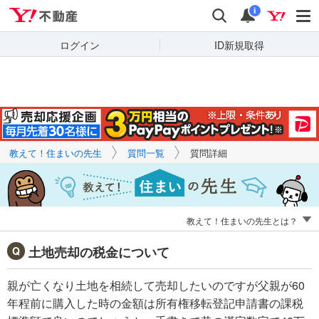
Yahoo!不動産
キーワードで
Yahoo!不動産
検索
通知
質問を探す
i
ログイン
ID新規取得
教えて！住まいの先生
質問一覧
質問詳細
教えて！住まいの先生とは？
土地売却の税金について
親が亡くなり土地を相続して売却したいのですが父親が60
年程前に購入した時の金額は所有権移転登記申請書の課税