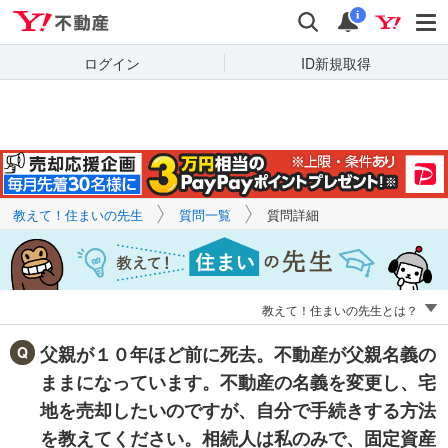
Yahoo!不動産
キーワードで
Yahoo!不動産
検索
通知
質問を探す
i
ログイン
ID新規取得
教えて！住まいの先生
質問一覧
質問詳細
教えて！住まいの先生とは？
父親が１０年ほど前に死去。不動産が父親名義の
ままになっています。不動産の名義を変更し、宅
地を売却したいのですが、自分で手続きする方法
を教えてください。相続人は私のみで、固定資産