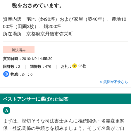
税をおさめています。
資産内訳：宅地（約90坪）および家屋（築40年）、農地10
00坪（田圃3枚）、畑200坪
所在場所：京都府京丹後市弥栄町
解決済み
質問日時
2010/1/9 14:55:30
25枚
回答数
2
閲覧数
476
お礼
共感した
0
この質問が不快なら
ベストアンサーに選ばれた回答
まずは、親切そうな司法書士さんに相続関係・名義変更関
係・登記関係の手続きを頼みましょう。そして名義がご自