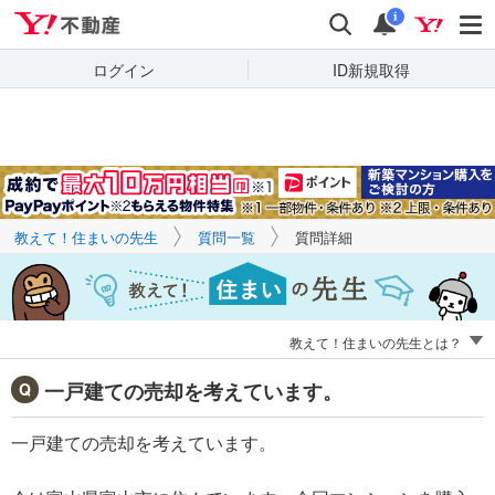
Yahoo!不動産
キーワードで
Yahoo!不動産
検索
通知
質問を探す
i
ログイン
ID新規取得
教えて！住まいの先生
質問一覧
質問詳細
教えて！住まいの先生とは？
一戸建ての売却を考えています。
一戸建ての売却を考えています。