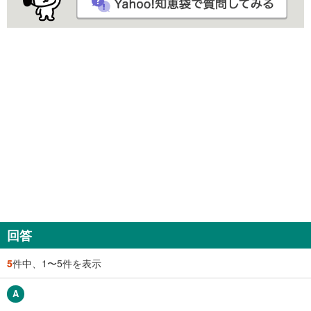
回答
5
件中、1〜5件を表示