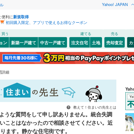
Yahoo! JAPAN
ル
と便利に
新規取得
初回購入限定、アプリで使えるお得なクーポン
買う
建てる
売る
ョン
新築一戸建て
中古一戸建て
注文住宅
土地
売却査定
カ
問詳細
Ya
教えて！住まいの先生とは
ような質問をして申し訳ありません。統合失調
いことはなかったので相談させてください。近
あります。静かな住宅街です。