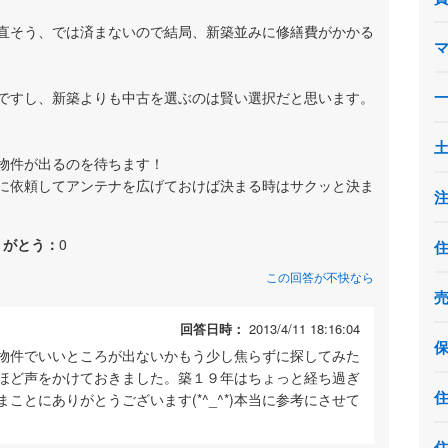
直そう、では済まないので結局、新築並みに修繕費がかかる
ですし、新築よりも中古を選ぶのは賢い選択だと思います。
物件が出るのを待ちます！
に依頼してアンテナを広げておけば決まる時はサクッと決ま
りがとう：
0
この回答が不快なら
回答日時：
2013/4/11 18:16:04
物件でいいところが出ないかもう少し焦らずに探してみた
ほど声をかけておきました。築１９年はちょっと経ち過ぎ
ことにありがとうございます(*^_^*)本当に参考にさせて