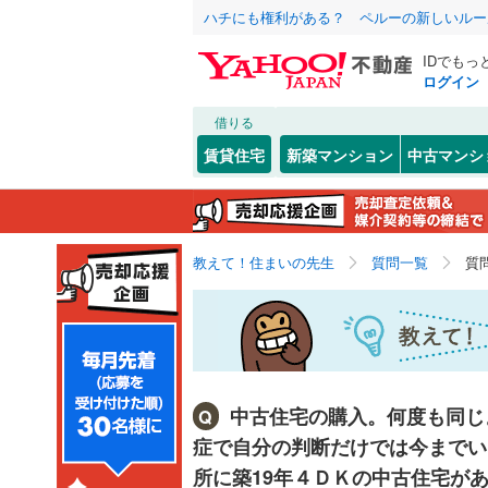
ハチにも権利がある？ ペルーの新しいルー
IDでもっ
ログイン
借りる
賃貸住宅
新築マンション
中古マンシ
教えて！住まいの先生
質問一覧
質
中古住宅の購入。何度も同じ
Q
症で自分の判断だけでは今までい
所に築19年４ＤＫの中古住宅が