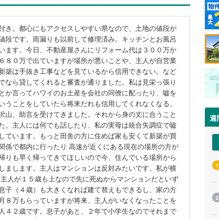
付き。都心にもアクセスしやすい県なので、土地の値段が
値段です。雨漏りも以前して修理済み。キッチンとお風呂
います。今日、不動産屋さんにリフォーム代は３００万か
６８０万で出ていますが場所が悪いことや、主人が自営業
新築は手抜き工事などを見ているから信用できない。など
でなら貸してくれると審査が通りました。私は見栄っ張り
とか言ってハワイのお土産を会社の同僚に配ったり、嘘を
いうことをしていたら将来だれも信用してくれなくなる。
沢山、助言を受けてきました。それから身の丈に合うこと
週
た。主人には何でも話したり、私の実母は統合失調症で嘘
しています。もっと田舎の方に住めば家も安くて新築が買
関係で都内に行ったり 高速が近くにある現在の場所の方が
帰りも早く帰ってきてほしいので今、住んでいる場所から
1
しまします。主人はマンションは反対みたいです。私が横
。主人が１５歳も上なので先に死ぬからマンションだといず
息子（４歳）も大きくなれば建て替えもできるし、家の方
2
月８万もらっていますが将来、主人がいなくなったことを
人４２歳です。息子があと、２年で小学生なのでそれまで