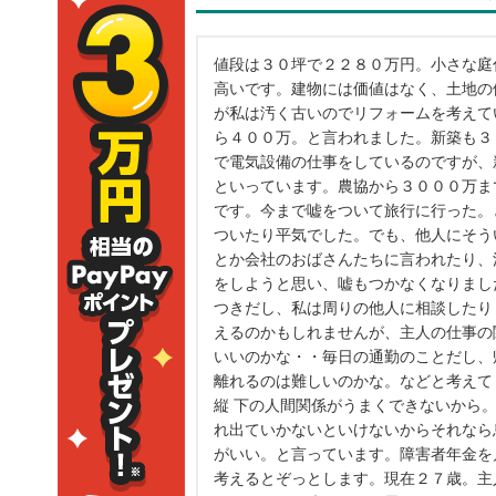
値段は３０坪で２２８０万円。小さな庭
高いです。建物には価値はなく、土地の
が私は汚く古いのでリフォームを考えて
ら４００万。と言われました。新築も３
で電気設備の仕事をしているのですが、
といっています。農協から３０００万ま
です。今まで嘘をついて旅行に行った。
ついたり平気でした。でも、他人にそう
とか会社のおばさんたちに言われたり、
をしようと思い、嘘もつかなくなりまし
つきだし、私は周りの他人に相談したり
えるのかもしれませんが、主人の仕事の
いいのかな・・毎日の通勤のことだし、
離れるのは難しいのかな。などと考えて
縦 下の人間関係がうまくできないから
れ出ていかないといけないからそれなら
がいい。と言っています。障害者年金を
考えるとぞっとします。現在２７歳。主