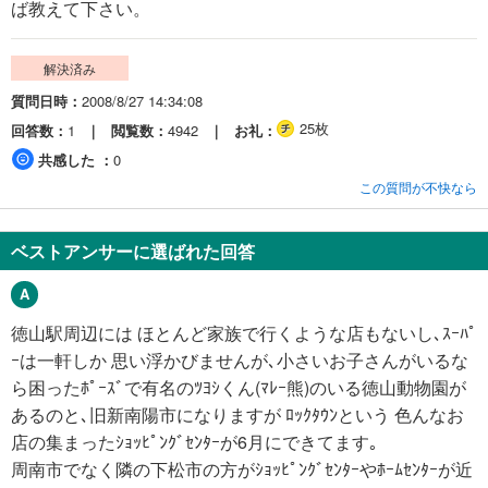
ば教えて下さい。
解決済み
質問日時
2008/8/27 14:34:08
25枚
回答数
1
閲覧数
4942
お礼
共感した
0
この質問が不快なら
ベストアンサーに選ばれた回答
徳山駅周辺には ほとんど家族で行くような店もないし､ｽｰﾊﾟ
ｰは一軒しか 思い浮かびませんが､小さいお子さんがいるな
ら困ったﾎﾟｰｽﾞで有名のﾂﾖｼくん(ﾏﾚｰ熊)のいる徳山動物園が
あるのと､旧新南陽市になりますが ﾛｯｸﾀｳﾝという 色んなお
店の集まったｼｮｯﾋﾟﾝｸﾞｾﾝﾀｰが6月にできてます｡
周南市でなく隣の下松市の方がｼｮｯﾋﾟﾝｸﾞｾﾝﾀｰやﾎｰﾑｾﾝﾀｰが近