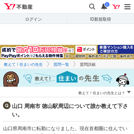
Yahoo!不動産
キーワードで
Yahoo!不動産
検索
通知
質問を探す
i
ログイン
ID新規取得
教えて！住まいの先生
質問一覧
質問詳細
教えて！住まいの先生とは？
山口 周南市 徳山駅周辺について誰か教えて下さ
い。
山口県周南市に転勤になりました。現在首都圏に住んでい