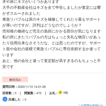
木や床にキズがいくつかあります
大手の不動産会社はキズを全て申告しましたが査定には響
かずスルーされました
東急リバブルは床のキズを補修してくれたり最もサポート
が厚いのですが、評判はどうなのでしょうか？
売却後の修繕など売主の負担にかかる部分が気になります
私の所にきたリバブルの方はちょっと失礼な物言いがあっ
たり信用出来なさそうだな、とは思ったのですが、サポー
ト面や会社の規模で東急リバブルに専任依頼するか迷って
います
あと、他の会社と違って査定額が高すぎるのもちょっと不
安です
解決済み
質問日時
2020/11/10 14:21:26
0枚
回答数
3
閲覧数
473
お礼
共感した
0
この質問が不快なら