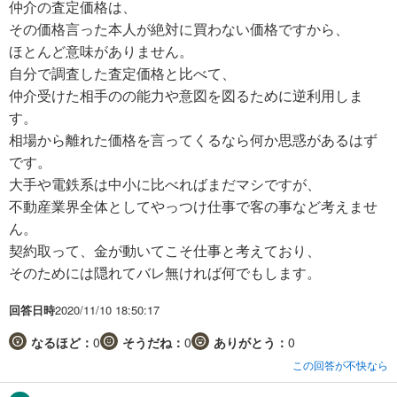
仲介の査定価格は、
その価格言った本人が絶対に買わない価格ですから、
ほとんど意味がありません。
自分で調査した査定価格と比べて、
仲介受けた相手のの能力や意図を図るために逆利用しま
す。
相場から離れた価格を言ってくるなら何か思惑があるはず
です。
大手や電鉄系は中小に比べればまだマシですが、
不動産業界全体としてやっつけ仕事で客の事など考えませ
ん。
契約取って、金が動いてこそ仕事と考えており、
そのためには隠れてバレ無ければ何でもします。
回答日時
2020/11/10 18:50:17
なるほど：
0
そうだね：
0
ありがとう：
0
この回答が不快なら