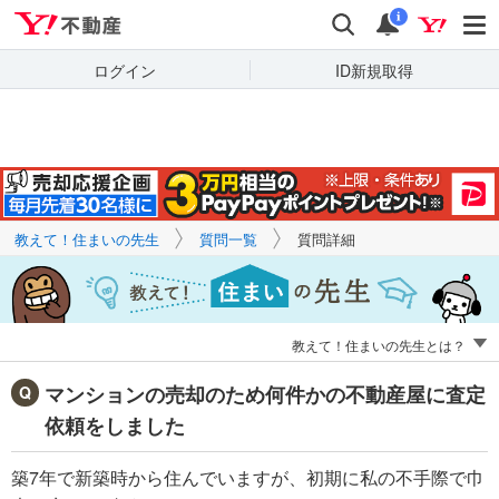
Yahoo!不動産
キーワードで
Yahoo!不動産
検索
通知
質問を探す
i
ログイン
ID新規取得
教えて！住まいの先生
質問一覧
質問詳細
教えて！住まいの先生とは？
マンションの売却のため何件かの不動産屋に査定
依頼をしました
築7年で新築時から住んでいますが、初期に私の不手際で巾