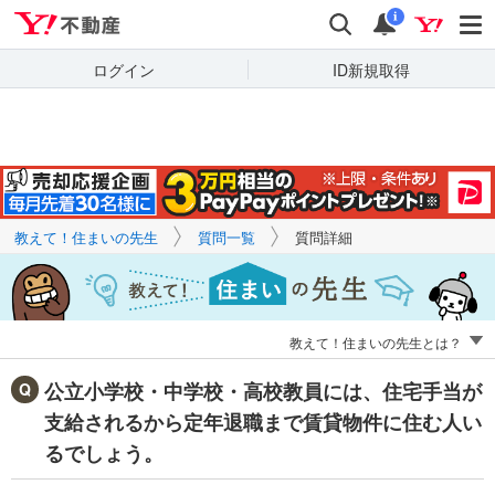
Yahoo!不動産
キーワードで
Yahoo!不動産
検索
通知
質問を探す
i
ログイン
ID新規取得
教えて！住まいの先生
質問一覧
質問詳細
教えて！住まいの先生とは？
公立小学校・中学校・高校教員には、住宅手当が
支給されるから定年退職まで賃貸物件に住む人い
るでしょう。