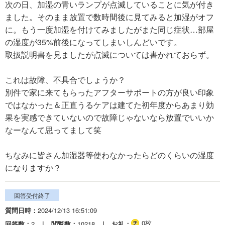
次の日、加湿の青いランプが点滅していることに気が付き
ました。そのまま放置で数時間後に見てみると加湿がオフ
に。もう一度加湿を付けてみましたがまた同じ症状…部屋
の湿度が35%前後になってしまいしんどいです。
取扱説明書を見ましたが点滅については書かれておらず。
これは故障、不具合でしょうか？
別件で家に来てもらったアフターサポートの方が良い印象
ではなかった＆正直うるケアは建てた初年度からあまり効
果を実感できていないので故障じゃないなら放置でいいか
なーなんて思ってまして笑
ちなみに皆さん加湿器等使わなかったらどのくらいの湿度
になりますか？
回答受付終了
質問日時
2024/12/13 16:51:09
0枚
回答数
2
閲覧数
10218
お礼