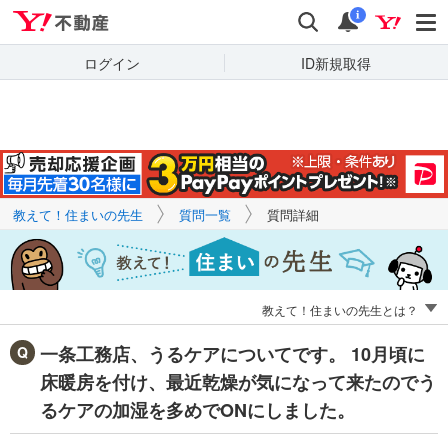
Yahoo!不動産
キーワードで
Yahoo!不動産
検索
通知
質問を探す
i
ログイン
ID新規取得
教えて！住まいの先生
質問一覧
質問詳細
教えて！住まいの先生とは？
一条工務店、うるケアについてです。 10月頃に
床暖房を付け、最近乾燥が気になって来たのでう
るケアの加湿を多めでONにしました。