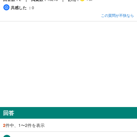
共感した
0
この質問が不快なら
回答
2
件中、1〜2件を表示