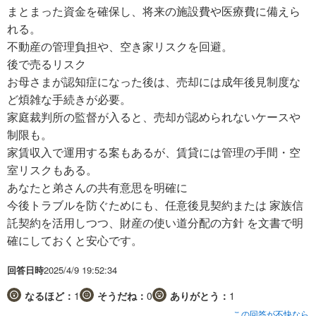
まとまった資金を確保し、将来の施設費や医療費に備えら
れる。
不動産の管理負担や、空き家リスクを回避。
後で売るリスク
お母さまが認知症になった後は、売却には成年後見制度な
ど煩雑な手続きが必要。
家庭裁判所の監督が入ると、売却が認められないケースや
制限も。
家賃収入で運用する案もあるが、賃貸には管理の手間・空
室リスクもある。
あなたと弟さんの共有意思を明確に
今後トラブルを防ぐためにも、任意後見契約または 家族信
託契約を活用しつつ、財産の使い道分配の方針 を文書で明
確にしておくと安心です。
回答日時
2025/4/9 19:52:34
なるほど：
1
そうだね：
0
ありがとう：
1
この回答が不快なら