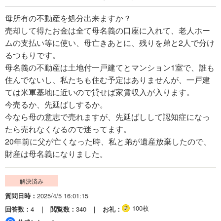
母所有の不動産を処分出来ますか？
売却して得たお金は全て母名義の口座に入れて、老人ホー
ムの支払い等に使い、母亡きあとに、残りを弟と2人で分け
るつもりです。
母名義の不動産は土地付一戸建てとマンション1室で、誰も
住んでないし、私たちも住む予定はありませんが、一戸建
ては米軍基地に近いので貸せば家賃収入が入ります。
今売るか、先延ばしするか。
今なら母の意志で売れますが、先延ばしして認知症になっ
たら売れなくなるので迷ってます。
20年前に父が亡くなった時、私と弟が遺産放棄したので、
財産は母名義になりました。
解決済み
質問日時
2025/4/5 16:01:15
100枚
回答数
4
閲覧数
340
お礼