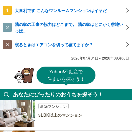
1
大喜利です こんなワンルームマンションはイヤだ
隣の家の工事の協力はどこまで。 隣の家はとにかく敷地い
2
っぱ...
3
寝るときはエアコンを切って寝てますか？
2026年07月31日～2026年08月06日
Yahoo!不動産
で
住まいを探そう！
あなたにぴったりのおうちを探そう！
新築マンション
3LDK以上のマンション