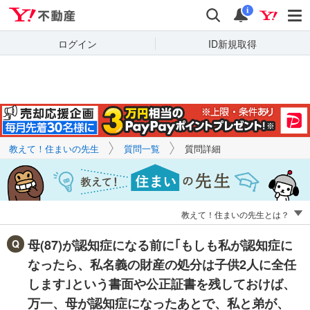
Yahoo!不動産
キーワードで
Yahoo!不動産
検索
通知
質問を探す
i
ログイン
ID新規取得
教えて！住まいの先生
質問一覧
質問詳細
教えて！住まいの先生とは？
母(87)が認知症になる前に｢もしも私が認知症に
なったら、私名義の財産の処分は子供2人に全任
します｣という書面や公正証書を残しておけば、
万一、母が認知症になったあとで、私と弟が、