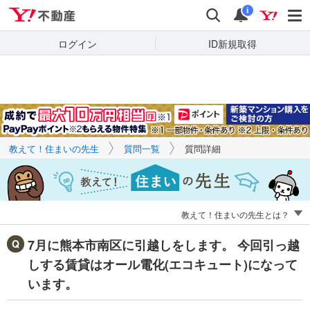
Yahoo!不動産
キーワードで
Yahoo!不動産
検索
通知
質問を探す
i
ログイン
ID新規取得
教えて！住まいの先生
質問一覧
質問詳細
教えて！住まいの先生とは？
7月に熊本市南区に引越しをします。 今回引っ越
しする賃貸はオール電化(エコキュート)になって
います。