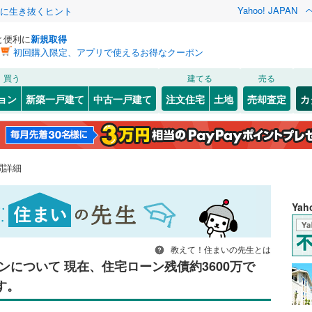
Yahoo! JAPAN
クに生き抜くヒント
と便利に
新規取得
初回購入限定、アプリで使えるお得なクーポン
買う
建てる
売る
ョン
新築一戸建て
中古一戸建て
注文住宅
土地
売却査定
カ
問詳細
Ya
教えて！住まいの先生とは
について 現在、住宅ローン残債約3600万で
す。