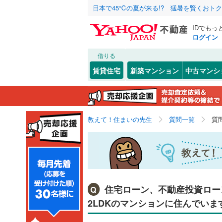
日本で45℃の夏が来る!? 猛暑を賢くおト
IDでもっ
ログイン
借りる
賃貸住宅
新築マンション
中古マンシ
教えて！住まいの先生
質問一覧
質
住宅ローン、不動産投資ローン
Q
2LDKのマンションに住んでいま