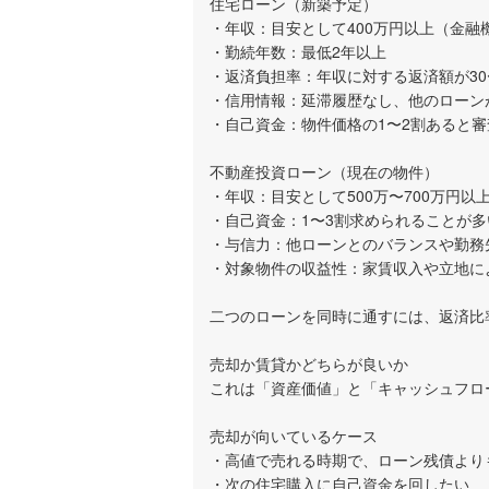
住宅ローン（新築予定）
・年収：目安として400万円以上（金融
・勤続年数：最低2年以上
・返済負担率：年収に対する返済額が30
・信用情報：延滞履歴なし、他のローン
・自己資金：物件価格の1〜2割あると
不動産投資ローン（現在の物件）
・年収：目安として500万〜700万円以
・自己資金：1〜3割求められることが多
・与信力：他ローンとのバランスや勤務
・対象物件の収益性：家賃収入や立地に
二つのローンを同時に通すには、返済比
売却か賃貸かどちらが良いか
これは「資産価値」と「キャッシュフロ
売却が向いているケース
・高値で売れる時期で、ローン残債より
・次の住宅購入に自己資金を回したい