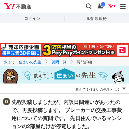
Yahoo!不動産
キーワードで
Yahoo!不動産
検索
通知
質問を探す
i
ログイン
ID新規取得
教えて！住まいの先生
質問一覧
質問詳細
教えて！住まいの先生とは？
先程投稿しましたが、内訳日間違いがあったの
で、再度投稿します。 ブレーカーの交換工事費
用についての質問です。 先日住んでいるマンシ
ョンの2部屋だけが停電しました。