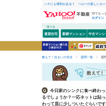
ハチにも権利がある？ ペルーの新しいルー
IDでもっ
ログイン
借りる
賃貸住宅
新築マンション
中古マンシ
教えて！住まいの先生
質問一覧
質
今日家のシンクに食べ終わっ
Q
るでしょうか？一応ネットは貼っ
わって皿に少しついたぐらいです