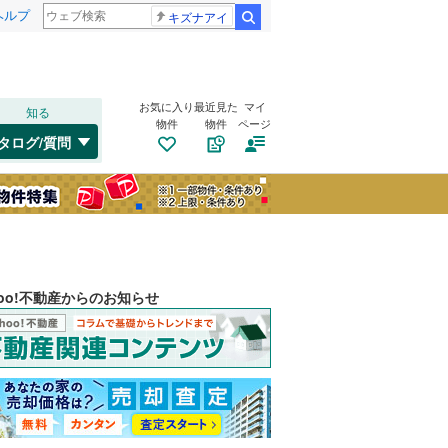
ヘルプ
キズナアイ
検索
お気に入り
最近見た
マイ
知る
物件
物件
ページ
タログ/質問
hoo!不動産からのお知らせ