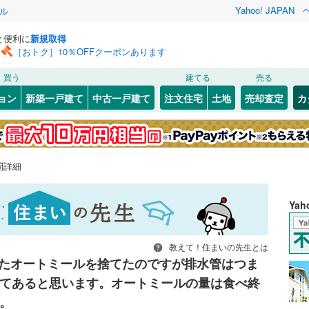
Yahoo! JAPAN
ル
と便利に
新規取得
［おトク］10％OFFクーポンあります
買う
建てる
売る
ョン
新築一戸建て
中古一戸建て
注文住宅
土地
売却査定
カ
問詳細
Ya
教えて！住まいの先生とは
たオートミールを捨てたのですが排水管はつま
てあると思います。オートミールの量は食べ終
。