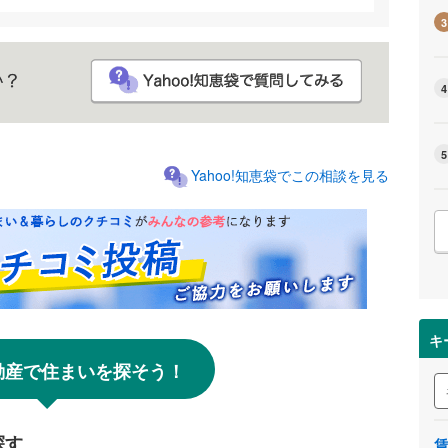
3
4
5
Yahoo!知恵袋でこの相談を見る
キ
!不動産で住まいを探そう！
探す