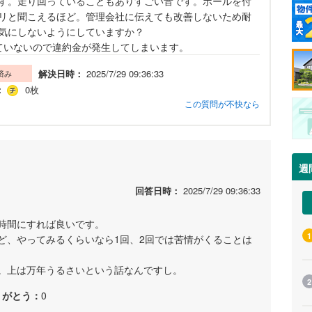
す。走り回っていることもありすごい音です。ボールを付
リと聞こえるほど。管理会社に伝えても改善しないため耐
気にしないようにしていますか？
ていないので違約金が発生してしまいます。
解決日時：
2025/7/29 09:36:33
済み
：
0枚
この質問が不快なら
週
回答日時：
2025/7/29 09:36:33
時間にすれば良いです。
1
ど、やってみるくらいなら1回、2回では苦情がくることは
。上は万年うるさいという話なんですし。
2
りがとう：
0