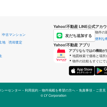
Yahoo!不動産 LINE公式アカ
物件の
中古マンション
友だち追加する
便利な
土地
売却査定
Yahoo!不動産 アプリ
アプリならではの機能が
生
地図検索で価格と場所
物件の比較もすぐにで
バシーセンター
利用規約
物件掲載を希望の方へ
免責事項
ご意見
©︎ LY Corporation