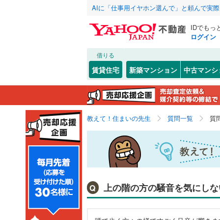
AIに「仕事用イヤホン選んで」と頼んで実
IDでもっ
ログイン
借りる
賃貸住宅
新築マンション
中古マンシ
教えて！住まいの先生
質問一覧
質
上の階の方の騒音を気にしな
Q