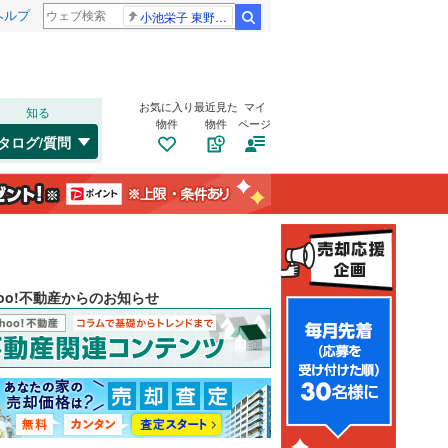
ヘルプ
小池栄子 東野幸治
検索
お気に入り
最近見た
マイ
知る
物件
物件
ページ
タログ/質問
hoo!不動産からのお知らせ