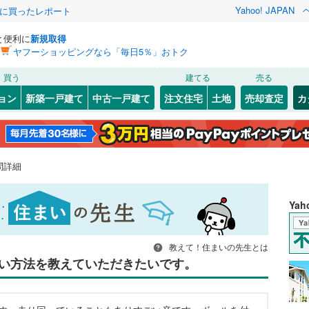
Yahoo! JAPAN
際に買ったレポート
と便利に
新規取得
ヤフーショッピングなら「毎日5％」おトク
買う
建てる
売る
ョン
新築一戸建て
中古一戸建て
注文住宅
土地
売却査定
カ
問詳細
Ya
教えて！住まいの先生とは
い方法を教えていただきたいです。