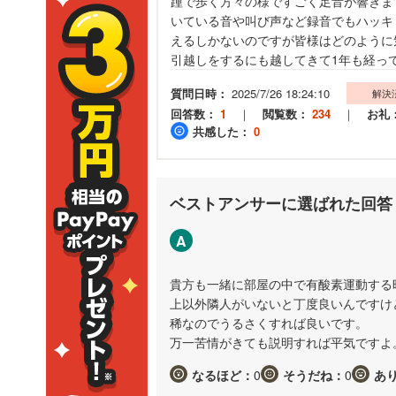
踵で歩く方々の様ですごく足音が響きま
いている音や叫び声など録音でもハッキ
えるしかないのですが皆様はどのように
引越しをするにも越してきて1年も経っ
質問日時：
2025/7/26 18:24:10
解決
回答数：
1
｜
閲覧数：
234
｜
お礼
共感した：
0
ベストアンサーに選ばれた回答
A
貴方も一緒に部屋の中で有酸素運動する
上以外隣人がいないと丁度良いんですけ
稀なのでうるさくすれば良いです。
万一苦情がきても説明すれば平気ですよ
なるほど：
0
そうだね：
0
あ