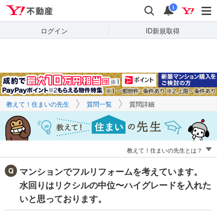
Yahoo!不動産
キーワードで
Yahoo!不動産
検索
通知
質問を探す
i
ログイン
ID新規取得
教えて！住まいの先生
質問一覧
質問詳細
教えて！住まいの先生とは？
マンションでフルリフォームを考えています。
水回りはリクシルの中位〜ハイグレードを入れた
いと思っております。