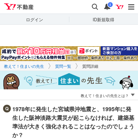
Yahoo!不動産
キーワードで
Yahoo!不動産
検索
通知
質問を探す
i
ログイン
ID新規取得
教えて！住まいの先生
質問一覧
質問詳細
教えて！住まいの先生とは？
1978年に発生した宮城県沖地震と、1995年に発
生した阪神淡路大震災が起こらなければ、建築基
準法が大きく強化されることはなったのでしょう
か？