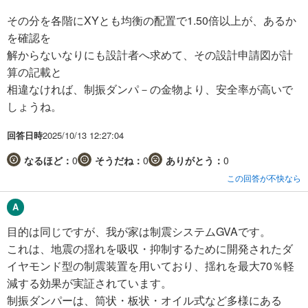
その分を各階にXYとも均衡の配置で1.50倍以上が、あるか
を確認を
解からないなりにも設計者へ求めて、その設計申請図が計
算の記載と
相違なければ、制振ダンパ－の金物より、安全率が高いで
しょうね。
回答日時
2025/10/13 12:27:04
なるほど：
0
そうだね：
0
ありがとう：
0
この回答が不快なら
目的は同じですが、我が家は制震システムGVAです。
これは、地震の揺れを吸収・抑制するために開発されたダ
イヤモンド型の制震装置を用いており、揺れを最大70％軽
減する効果が実証されています。
制振ダンパーは、筒状・板状・オイル式など多様にある