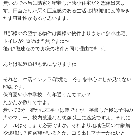
無いので本当に隣家と密着した狭小住宅だと想像出来ま
す。日当たりが悪く圧迫感のある生活は精神的に支障をき
たす可能性があると思います。
旦那様の希望する物件は奥様の物件よりさらに狭小住宅。
トイレが1箇所は当然ですね〜
後は3階建なので奥様の物件と同じ理由で却下。
あとは私道負担も気になりますね。
それと、生活インフラ/環境も「今」を中心にしか見てない
印象です。
保育園や小中学校…何年通うんですか？
たかだか数年ですよ。
歩いて3分。確かに在学中は楽ですが、卒業した後は子供の
声やマナー、校内放送など想像以上に迷惑ですよ。それに
プールはそこまで必要ですか。それより地域住民の年齢層
や環境は？道路族がいるとか、ゴミ出しマナーが低いと