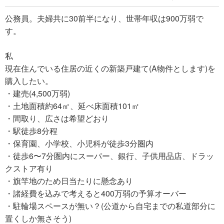
公務員。夫婦共に30前半になり、世帯年収は900万弱で
す。
私
現在住んでいる住居の近くの新築戸建て(A物件とします)を
購入したい。
・建売(4,500万弱)
・土地面積約64㎡、延べ床面積101㎡
・間取り、広さは希望どおり
・駅徒歩8分程
・保育園、小学校、小児科が徒歩3分圏内
・徒歩6〜7分圏内にスーパー、銀行、子供用品店、ドラッ
クストア有り
・旗竿地のため日当たりに懸念あり
・諸経費を込みで考えると400万弱の予算オーバー
・駐輪場スペースが無い？(公道から自宅までの私道部分に
置くしか無さそう)