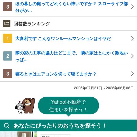
ほの暮しの庭ってどれくらい怖いですか？ スローライフ部
3
分がか...
回答数ランキング
1
大喜利です こんなワンルームマンションはイヤだ
隣の家の工事の協力はどこまで。 隣の家はとにかく敷地い
2
っぱ...
3
寝るときはエアコンを切って寝てますか？
2026年07月31日～2026年08月06日
Yahoo!不動産
で
住まいを探そう！
あなたにぴったりのおうちを探そう！