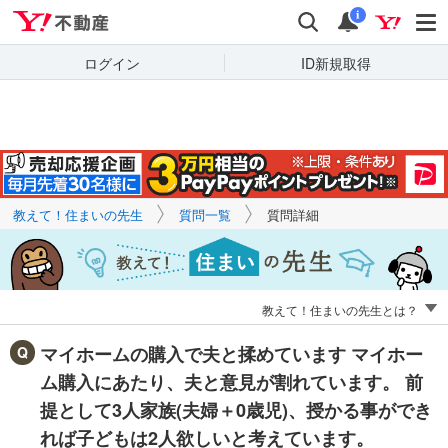
Yahoo!不動産
キーワードで
Yahoo!不動産
検索
通知
質問を探す
i
ログイン
ID新規取得
教えて！住まいの先生
質問一覧
質問詳細
教えて！住まいの先生とは？
マイホームの購入で夫と揉めています マイホー
ム購入にあたり、夫と意見が割れています。 前
提として3人家族(夫婦＋0歳児)、授かる事ができ
れば子どもは2人欲しいと考えています。