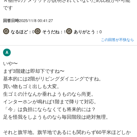
です
回答日時
2025/11/8 00:41:27
なるほど：
0
そうだね：
1
ありがとう：
0
この回答が不快なら
いや〜
まず3階建は即却下ですね〜
基本的には2階がリビングダイニングですね。
買い物もゴミ出しも大変。
生ゴミの汁なんか垂れようものなら尚更。
インターホンが鳴れば1階まで降りて対応。
「今」は負担にならなくても将来的には？
足を怪我をしようものなら毎回階段は絶対無理。
それと旗竿地。旗竿地であるにも関わらず60平米ほどしか