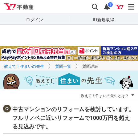
Yahoo!不動産
キーワードで
Yahoo!不動産
検索
通知
質問を探す
i
ログイン
ID新規取得
教えて！住まいの先生
質問一覧
質問詳細
教えて！住まいの先生とは？
中古マンションのリフォームを検討しています。
フルリノベに近いリフォームで1000万円を超え
る見込みです。