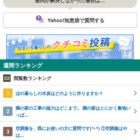
疑問が解決しなかった場合は…
Yahoo!知恵袋で質問する
週間ランキング
閲覧数ランキング
1
ほの暮らしの木炭はどのように作りますか？
隣の家の工事の協力はどこまで。 隣の家はとにかく敷地い
2
っぱ...
空調服を、既にお使いの方に質問です(^-^) ①空調服はや
3
は...