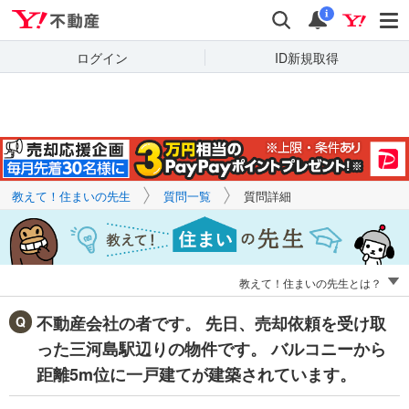
Yahoo!不動産
キーワードで
Yahoo!不動産
検索
通知
質問を探す
i
ログイン
ID新規取得
教えて！住まいの先生
質問一覧
質問詳細
教えて！住まいの先生とは？
不動産会社の者です。 先日、売却依頼を受け取
った三河島駅辺りの物件です。 バルコニーから
距離5m位に一戸建てが建築されています。