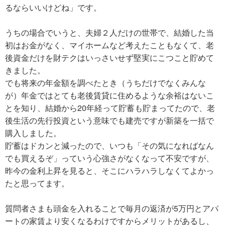
るならいいけどね」です。
うちの場合でいうと、夫婦２人だけの世帯で、結婚した当
初はお金がなく、マイホームなど考えたこともなくて、老
後資金だけを財テクはいっさいせず堅実にこつこと貯めて
きました。
でも将来の年金額を調べたとき（うちだけでなくみんな
が）年金ではとても老後賃貸に住めるような余裕はないこ
とを知り、結婚から20年経って貯蓄も貯まってたので、老
後生活の先行投資という意味でも建売ですが新築を一括で
購入しました。
貯蓄はドカンと減ったので、いつも「その気になればなん
でも買えるぞ」っていう心強さがなくなって不安ですが、
昨今の金利上昇を見ると、そこにハラハラしなくてよかっ
たと思ってます。
質問者さまも頭金を入れることで毎月の返済が5万円とアパ
ートの家賃より安くなるわけですからメリットがあるし、