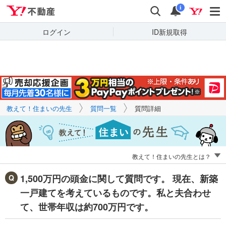
Yahoo!不動産
キーワードで
Yahoo!不動産
検索
通知
質問を探す
i
ログイン
ID新規取得
教えて！住まいの先生
質問一覧
質問詳細
教えて！住まいの先生とは？
1,500万円の頭金に関して質問です。 現在、新築
一戸建てを考えているものです。私と夫合わせ
て、世帯年収は約700万円です。