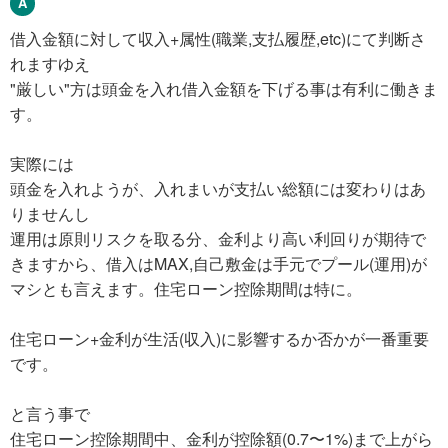
借入金額に対して収入+属性(職業,支払履歴,etc)にて判断さ
れますゆえ
"厳しい"方は頭金を入れ借入金額を下げる事は有利に働きま
す。
実際には
頭金を入れようが、入れまいが支払い総額には変わりはあ
りませんし
運用は原則リスクを取る分、金利より高い利回りが期待で
きますから、借入はMAX,自己敷金は手元でプール(運用)が
マシとも言えます。住宅ローン控除期間は特に。
住宅ローン+金利が生活(収入)に影響するか否かが一番重要
です。
と言う事で
住宅ローン控除期間中、金利が控除額(0.7〜1%)まで上がら