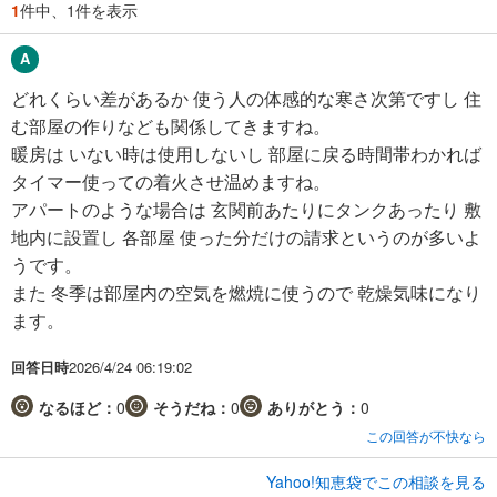
1
件中、1件を表示
どれくらい差があるか 使う人の体感的な寒さ次第ですし 住
む部屋の作りなども関係してきますね。
暖房は いない時は使用しないし 部屋に戻る時間帯わかれば
タイマー使っての着火させ温めますね。
アパートのような場合は 玄関前あたりにタンクあったり 敷
地内に設置し 各部屋 使った分だけの請求というのが多いよ
うです。
また 冬季は部屋内の空気を燃焼に使うので 乾燥気味になり
ます。
回答日時
2026/4/24 06:19:02
なるほど：
0
そうだね：
0
ありがとう：
0
この回答が不快なら
Yahoo!知恵袋でこの相談を見る