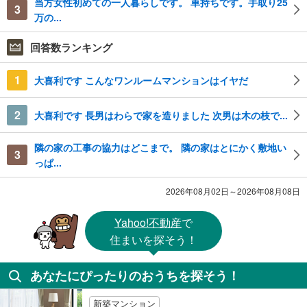
当方女性初めての一人暮らしです。 車持ちです。手取り25
3
万の...
回答数ランキング
1
大喜利です こんなワンルームマンションはイヤだ
2
大喜利です 長男はわらで家を造りました 次男は木の枝で...
隣の家の工事の協力はどこまで。 隣の家はとにかく敷地い
3
っぱ...
2026年08月02日～2026年08月08日
Yahoo!不動産
で
住まいを探そう！
あなたにぴったりのおうちを探そう！
新築マンション