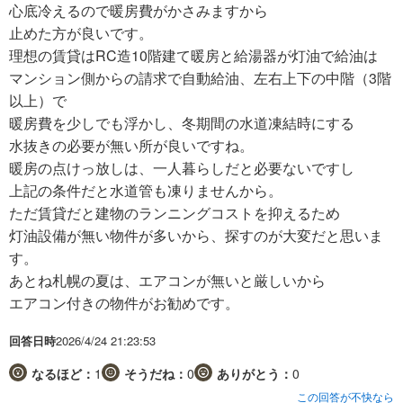
心底冷えるので暖房費がかさみますから
止めた方が良いです。
理想の賃貸はRC造10階建て暖房と給湯器が灯油で給油は
マンション側からの請求で自動給油、左右上下の中階（3階
以上）で
暖房費を少しでも浮かし、冬期間の水道凍結時にする
水抜きの必要が無い所が良いですね。
暖房の点けっ放しは、一人暮らしだと必要ないですし
上記の条件だと水道管も凍りませんから。
ただ賃貸だと建物のランニングコストを抑えるため
灯油設備が無い物件が多いから、探すのが大変だと思いま
す。
あとね札幌の夏は、エアコンが無いと厳しいから
エアコン付きの物件がお勧めです。
回答日時
2026/4/24 21:23:53
なるほど：
1
そうだね：
0
ありがとう：
0
この回答が不快なら