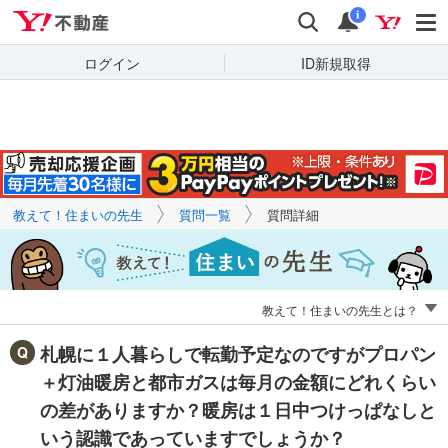
Yahoo!不動産
キーワードで
Yahoo!不動産
検索
通知
質問を探す
i
ログイン
ID新規取得
教えて！住まいの先生
質問一覧
質問詳細
教えて！住まいの先生とは？
札幌に１人暮らしで転勤予定なのですがプロパン
＋灯油暖房と都市ガスは毎月の金額にどれくらい
の差がありますか？暖房は１日中つけっぱなしと
いう認識であっていますでしょうか？