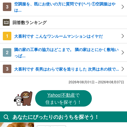
空調服を、既にお使いの方に質問です(^-^) ①空調服はや
3
は...
回答数ランキング
1
大喜利です こんなワンルームマンションはイヤだ
隣の家の工事の協力はどこまで。 隣の家はとにかく敷地い
2
っぱ...
3
大喜利です 長男はわらで家を造りました 次男は木の枝で...
2026年08月01日～2026年08月07日
Yahoo!不動産
で
住まいを探そう！
あなたにぴったりのおうちを探そう！