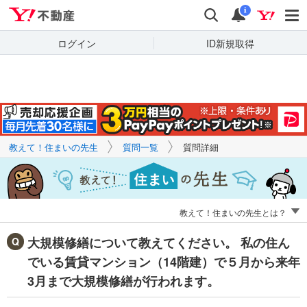
Yahoo!不動産
キーワードで
Yahoo!不動産
検索
通知
質問を探す
i
ログイン
ID新規取得
教えて！住まいの先生
質問一覧
質問詳細
教えて！住まいの先生とは？
大規模修繕について教えてください。 私の住ん
でいる賃貸マンション（14階建）で５月から来年
3月まで大規模修繕が行われます。