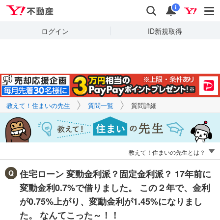
Yahoo!不動産
キーワードで
Yahoo!不動産
検索
通知
質問を探す
i
ログイン
ID新規取得
教えて！住まいの先生
質問一覧
質問詳細
教えて！住まいの先生とは？
住宅ローン 変動金利派？固定金利派？ 17年前に
変動金利0.7%で借りました。 この２年で、金利
が0.75%上がり、変動金利が1.45%になりまし
た。 なんてこった～！！