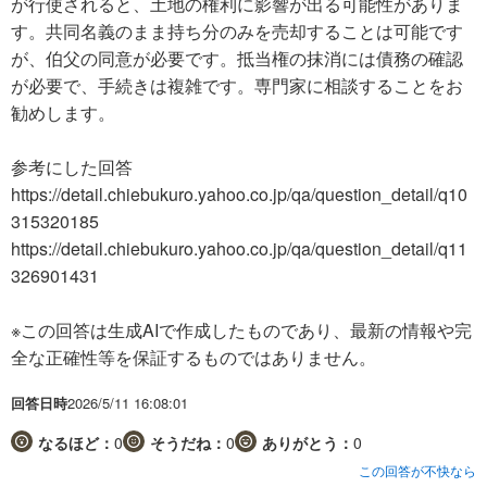
が行使されると、土地の権利に影響が出る可能性がありま
す。共同名義のまま持ち分のみを売却することは可能です
が、伯父の同意が必要です。抵当権の抹消には債務の確認
が必要で、手続きは複雑です。専門家に相談することをお
勧めします。
参考にした回答
https://detail.chiebukuro.yahoo.co.jp/qa/question_detail/q10
315320185
https://detail.chiebukuro.yahoo.co.jp/qa/question_detail/q11
326901431
※この回答は生成AIで作成したものであり、最新の情報や完
全な正確性等を保証するものではありません。
回答日時
2026/5/11 16:08:01
なるほど：
0
そうだね：
0
ありがとう：
0
この回答が不快なら