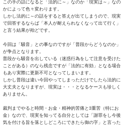
この手の話になると「法的に～」なのか「現実は～」なの
かによって色々変わります。
しかし法的に～の話をすると答えが出てしまうので、現実
で回答するならば「本人が耐えられなくなって出て行く」
と言う結果が殆どです。
今回は「騒音」との事なのですが「普段からどうなのか」
が争点となります。
普段から騒音を出している（迷惑行為をして注意を受けた
ことがある）のなら残念ですが「法的に有効」となる場合
もあり実際に更新不可となってしまいます。
しかし普段は違い今回やってしまっただけでしたら法的に
大丈夫となりますが、現実は・・・となるケースも珍しく
ありません。
裁判までやると時間・お金・精神的苦痛と3重苦（特にお
金）なので、現実を知ってる自分としては「謝罪をし今後
気を付ける旨を落としどころにできたら御の字」と言った