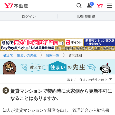
Yahoo!不動産
キーワードで
Yahoo!不動産
検索
通知
質問を探す
i
ログイン
ID新規取得
教えて！住まいの先生
質問一覧
質問詳細
教えて！住まいの先生とは？
賃貸マンションで契約時に大家側から更新不可に
なることはありますか。
知人が賃貸マンションで騒音を出し、管理組合から勧告書