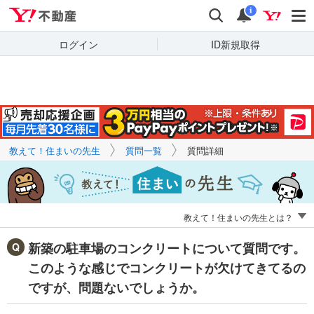
Yahoo!不動産
キーワードで
Yahoo!不動産
検索
通知
質問を探す
i
ログイン
ID新規取得
教えて！住まいの先生
質問一覧
質問詳細
教えて！住まいの先生とは？
新築の駐車場のコンクリートについて質問です。
このような感じでコンクリートが欠けてきてるの
ですが、問題ないでしょうか。