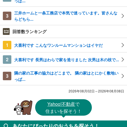
っぱ...
三井ホームと一条工務店で本気で迷っています。皆さんな
3
らどちら...
回答数ランキング
1
大喜利です こんなワンルームマンションはイヤだ
2
大喜利です 長男はわらで家を造りました 次男は木の枝で...
隣の家の工事の協力はどこまで。 隣の家はとにかく敷地い
3
っぱ...
2026年08月02日～2026年08月08日
Yahoo!不動産
で
住まいを探そう！
あなたにぴったりのおうちを探そう！