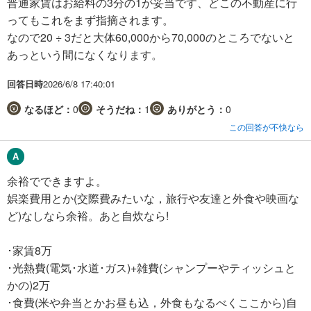
普通家賃はお給料の3分の1が妥当です、どこの不動産に行
ってもこれをまず指摘されます。
なので20 ÷ 3だと大体60,000から70,000のところでないと
あっという間になくなります。
回答日時
2026/6/8 17:40:01
なるほど：
0
そうだね：
1
ありがとう：
0
この回答が不快なら
余裕でできますよ。
娯楽費用とか(交際費みたいな，旅行や友達と外食や映画な
ど)なしなら余裕。あと自炊なら!
･家賃8万
･光熱費(電気･水道･ガス)+雑費(シャンプーやティッシュと
かの)2万
･食費(米や弁当とかお昼も込，外食もなるべくここから)自