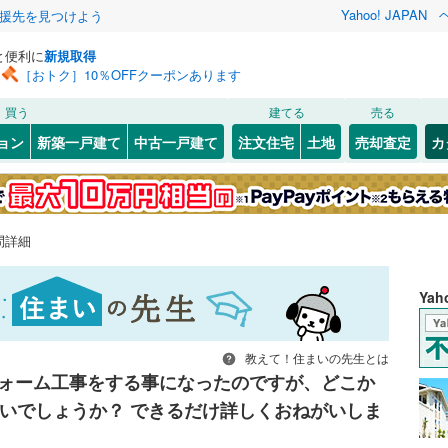
Yahoo! JAPAN
援先を見つけよう
と便利に
新規取得
［おトク］10％OFFクーポンあります
買う
建てる
売る
ョン
新築一戸建て
中古一戸建て
注文住宅
土地
売却査定
カ
問詳細
Ya
教えて！住まいの先生とは
ォーム工事をする事になったのですが、どこか
いでしょうか？ できるだけ詳しくおねがいしま