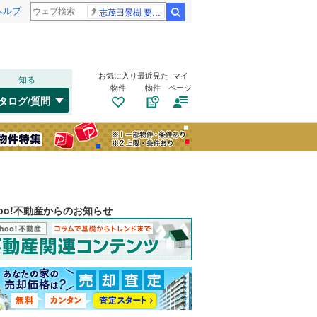
ヘルプ
志茂田景樹 要介護5
検索
お気に入り
最近見た
マイ
知る
物件
物件
ページ
タログ/質問
hoo!不動産からのお知らせ