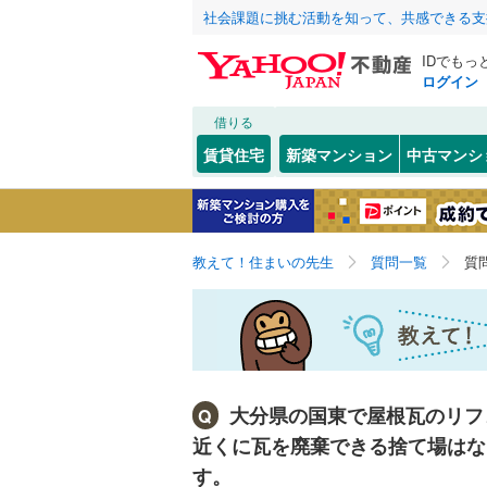
社会課題に挑む活動を知って、共感できる支
IDでもっ
ログイン
借りる
賃貸住宅
新築マンション
中古マンシ
教えて！住まいの先生
質問一覧
質
大分県の国東で屋根瓦のリフ
Q
近くに瓦を廃棄できる捨て場はな
す。