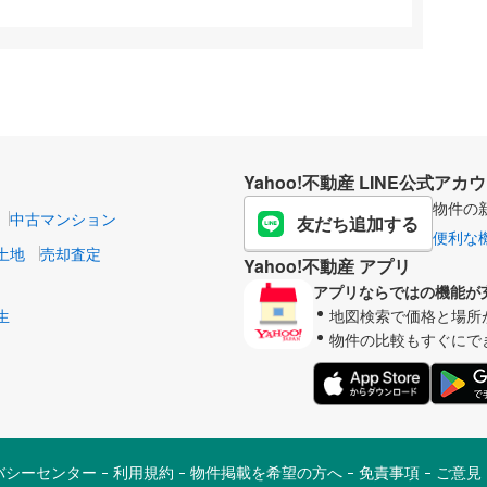
Yahoo!不動産 LINE公式アカ
物件の
中古マンション
友だち追加する
便利な
土地
売却査定
Yahoo!不動産 アプリ
アプリならではの機能が
生
地図検索で価格と場所
物件の比較もすぐにで
バシーセンター
利用規約
物件掲載を希望の方へ
免責事項
ご意見