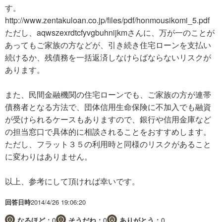
す。
http://www.zentakuloan.co.jp/files/pdf/honmousikomi_5.pdf
ただし、aqwszexrdtcfyvgbuhnijkmさんに、万が一のことが
あってもご家族の方などが、引き続き住宅ローンを支払い
続けるか、残債務を一括返済しなけらばならないリスクが
あります。
また、民間金融機関の住宅ローンでも、ご家族の方が連帯
債務者となる方法で、団体信用生命保険に不加入でも融資
が受けられるケースもありますので、銀行や信用金庫など
の担当窓口で具体的に相談されることをおすすめします。
ただし、フラット３５の利用時と同様のリスクがあること
に変わりはありません。
以上、参考にして頂ければ幸いです。
回答日時
2014/4/26 19:06:20
なるほど：
0
そうだね：
0
ありがとう：
0