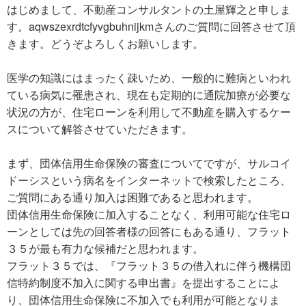
はじめまして、不動産コンサルタントの土屋輝之と申しま
す。aqwszexrdtcfyvgbuhnijkmさんのご質問に回答させて頂
きます。どうぞよろしくお願いします。
医学の知識にはまったく疎いため、一般的に難病といわれ
ている病気に罹患され、現在も定期的に通院加療が必要な
状況の方が、住宅ローンを利用して不動産を購入するケー
スについて解答させていただきます。
まず、団体信用生命保険の審査についてですが、サルコイ
ドーシスという病名をインターネットで検索したところ、
ご質問にある通り加入は困難であると思われます。
団体信用生命保険に加入することなく、利用可能な住宅ロ
ーンとしては先の回答者様の回答にもある通り、フラット
３５が最も有力な候補だと思われます。
フラット３５では、『フラット３５の借入れに伴う機構団
信特約制度不加入に関する申出書』を提出することによ
り、団体信用生命保険に不加入でも利用が可能となりま