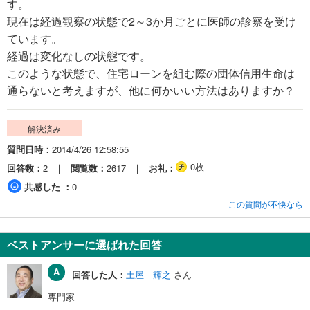
す。
現在は経過観察の状態で2～3か月ごとに医師の診察を受け
ています。
経過は変化なしの状態です。
このような状態で、住宅ローンを組む際の団体信用生命は
通らないと考えますが、他に何かいい方法はありますか？
解決済み
質問日時
2014/4/26 12:58:55
0枚
回答数
2
閲覧数
2617
お礼
共感した
0
この質問が不快なら
ベストアンサーに選ばれた回答
回答した人：
土屋 輝之
さん
専門家