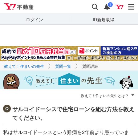
Yahoo!不動産
キーワードで
Yahoo!不動産
検索
通知
質問を探す
i
ログイン
ID新規取得
教えて！住まいの先生
質問一覧
質問詳細
教えて！住まいの先生とは？
サルコイドーシスで住宅ローンを組む方法を教え
てください。
私はサルコイドーシスという難病を2年前より患っていま