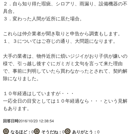
２．自ら知り得た瑕疵、シロアリ、雨漏り、設備機器の不
具合。
３．変わった人間が近所に居た場合。
これらは仲介業者が聞き取りと申告から調査もします。
１、３についてはご存じの通り、大問題になります。
大手の業者は、物件近所に煩いジジイがおり子供が嫌いの
様で、引っ越し後すぐにガミガミ文句を言って来た理由
で、事前に判明していたら買わなかったとされて、契約解
除になりました。
１０年経過はしていますが・・・
一応全日の目安としては１０年経過なら・・・という見解
もあります。
回答日時
2016/10/23 12:38:54
なるほど：
0
そうだね：
0
ありがとう：
0