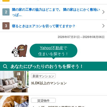
隣の家の工事の協力はどこまで。 隣の家はとにかく敷地い
2
っぱ...
3
寝るときはエアコンを切って寝てますか？
2026年07月31日～2026年08月06日
Yahoo!不動産
で
住まいを探そう！
あなたにぴったりのおうちを探そう！
新築マンション
3LDK以上のマンション
賃貸物件