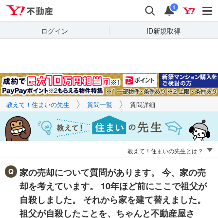
Yahoo!不動産
キーワードで
Yahoo!不動産
検索
通知
質問を探す
i
ログイン
ID新規取得
教えて！住まいの先生
質問一覧
質問詳細
教えて！住まいの先生とは？
家の売却について質問があります。 今、家の売
却を考えています。 10年ほど前にここで祖父が
自殺しました。 それから家を建て替えました。
祖父が自殺したことを、ちゃんと不動産屋さ