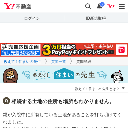
Yahoo!不動産
キーワードで
Yahoo!不動産
検索
通知
質問を探す
i
ログイン
ID新規取得
教えて！住まいの先生
質問一覧
質問詳細
教えて！住まいの先生とは？
相続する土地の住所も場所もわかりません。
親が入院中に所有している土地があることを打ち明けてく
れました。