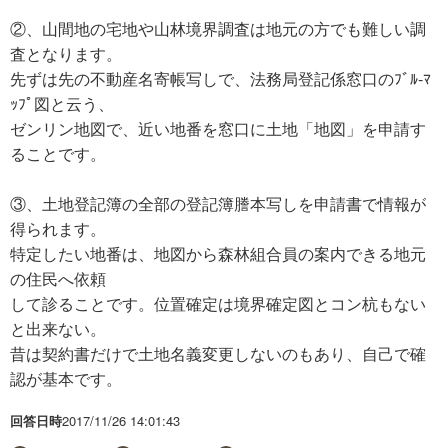
②、山間地の宅地や山林境界調査は地元の方でも難しい調
査となります。
先ずは先の不動産名寄帳写しで、法務局登記係窓口のﾌﾞﾙ-ﾏ
ｯﾌﾟ図と云う、
ゼンリン地図で、近い地番を窓口に土地「地図」を申請す
ることです。
③、土地登記簿の全部の登記簿謄本写しを申請書で情報が
得られます。
特定したい地番は、地図から森林組合員の案内できる地元
の住民へ依頼
して診ることです。位置確定は境界確定図とコン杭もない
と出来ない。
昔は契約書だけで土地名義変更しないのもあり、自己で確
認が基本です。
回答日時
2017/11/26 14:01:43