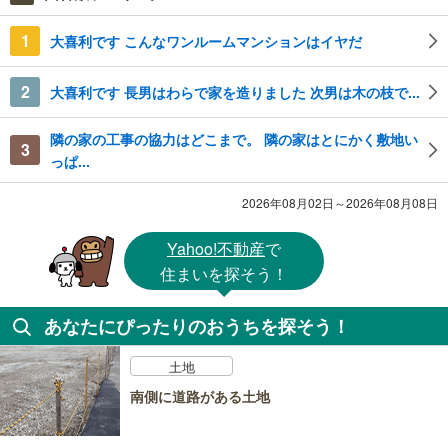
1
大喜利です こんなワンルームマンションはイヤだ
2
大喜利です 長男はわらで家を造りました 次男は木の枝で...
隣の家の工事の協力はどこまで。 隣の家はとにかく敷地い
3
っぱ...
2026年08月02日～2026年08月08日
Yahoo!不動産
で
住まいを探そう！
あなたにぴったりのおうちを探そう！
土地
南側に道路がある土地