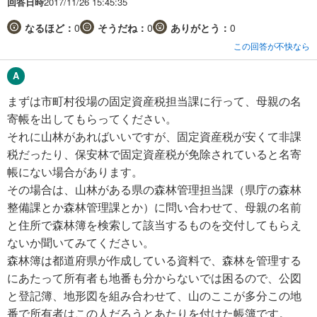
回答日時
2017/11/26 15:45:35
なるほど：
0
そうだね：
0
ありがとう：
0
この回答が不快なら
まずは市町村役場の固定資産税担当課に行って、母親の名
寄帳を出してもらってください。
それに山林があればいいですが、固定資産税が安くて非課
税だったり、保安林で固定資産税が免除されていると名寄
帳にない場合があります。
その場合は、山林がある県の森林管理担当課（県庁の森林
整備課とか森林管理課とか）に問い合わせて、母親の名前
と住所で森林簿を検索して該当するものを交付してもらえ
ないか聞いてみてください。
森林簿は都道府県が作成している資料で、森林を管理する
にあたって所有者も地番も分からないでは困るので、公図
と登記簿、地形図を組み合わせて、山のここが多分この地
番で所有者はこの人だろうとあたりを付けた帳簿です。