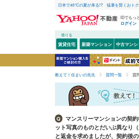
日本で45℃の夏が来る!? 猛暑を賢くおト
IDでもっ
ログイン
借りる
賃貸住宅
新築マンション
中古マンシ
教えて！住まいの先生
質問一覧
質
マンスリーマンションの契約
Q
ット写真のものとだいぶ異なり（
と返金を求めましたが、契約後の