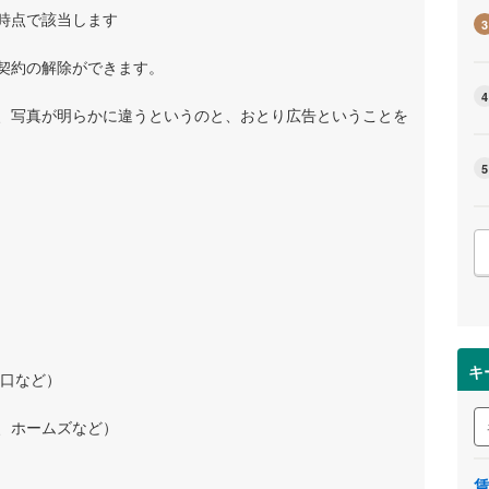
時点で該当します
3
契約の解除ができます。
4
、写真が明らかに違うというのと、おとり広告ということを
5
キ
窓口など）
、ホームズなど）