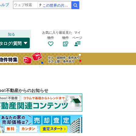
ヘルプ
この世界の片隅に
検索
お気に入り
最近見た
マイ
知る
物件
物件
ページ
タログ/質問
hoo!不動産からのお知らせ