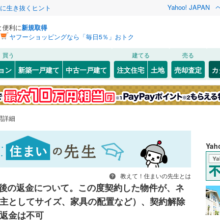
Yahoo! JAPAN
クに生き抜くヒント
と便利に
新規取得
ヤフーショッピングなら「毎日5％」おトク
買う
建てる
売る
ョン
新築一戸建て
中古一戸建て
注文住宅
土地
売却査定
カ
問詳細
Ya
教えて！住まいの先生とは
後の返金について。この度契約した物件が、ネ
主としてサイズ、家具の配置など）、契約解除
返金は不可