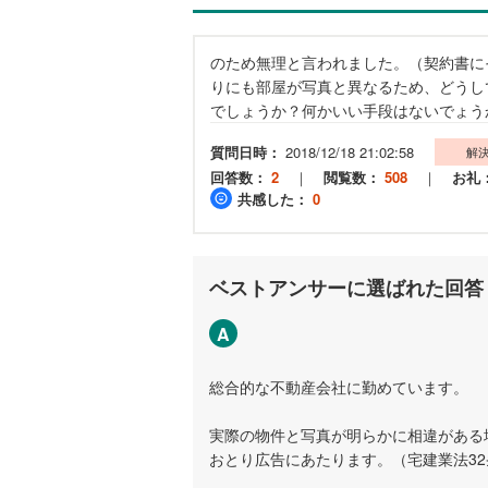
のため無理と言われました。（契約書に
りにも部屋が写真と異なるため、どうし
でしょうか？何かいい手段はないでょう
質問日時：
2018/12/18 21:02:58
解
回答数：
2
｜
閲覧数：
508
｜
お礼
共感した：
0
ベストアンサーに選ばれた回答
A
総合的な不動産会社に勤めています。
実際の物件と写真が明らかに相違がある
おとり広告にあたります。（宅建業法3