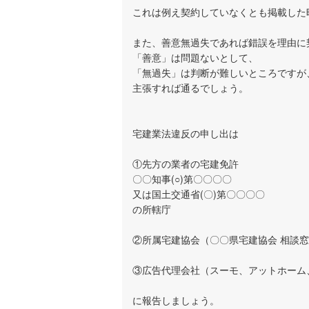
これは例え契約していなくとも掲載した
また、善意無過失であれば錯誤を理由に
「善意」は問題ないとして、
「無過失」は判断が難しいところですが
主張すれば通るでしょう。
宅建業法違反の申し出は
①先方の業者の宅建免許
〇〇知事(○)第〇〇〇〇
又は国土交通省(〇)第〇〇〇〇
の所轄庁
②所属宅建協会（〇〇県宅建協会 相談
③広告代理会社（スーモ、アットホーム
に報告しましょう。