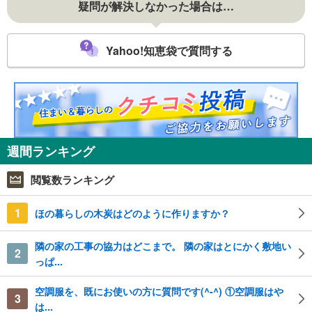
疑問が解決しなかった場合は…
Yahoo!知恵袋で質問する
週間ランキング
閲覧数ランキング
1
ほの暮らしの木炭はどのように作りますか？
隣の家の工事の協力はどこまで。 隣の家はとにかく敷地い
2
っぱ...
空調服を、既にお使いの方に質問です(^-^) ①空調服はや
3
は...