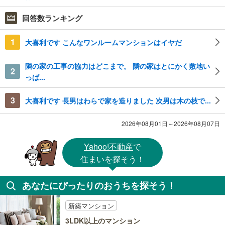
回答数ランキング
1
大喜利です こんなワンルームマンションはイヤだ
隣の家の工事の協力はどこまで。 隣の家はとにかく敷地い
2
っぱ...
3
大喜利です 長男はわらで家を造りました 次男は木の枝で...
2026年08月01日～2026年08月07日
Yahoo!不動産
で
住まいを探そう！
あなたにぴったりのおうちを探そう！
新築マンション
3LDK以上のマンション