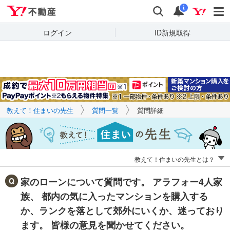
Yahoo!不動産
キーワードで
Yahoo!不動産
検索
通知
質問を探す
i
ログイン
ID新規取得
教えて！住まいの先生
質問一覧
質問詳細
教えて！住まいの先生とは？
家のローンについて質問です。 アラフォー4人家
族、 都内の気に入ったマンションを購入する
か、ランクを落として郊外にいくか、迷っており
ます。 皆様の意見を聞かせてください。