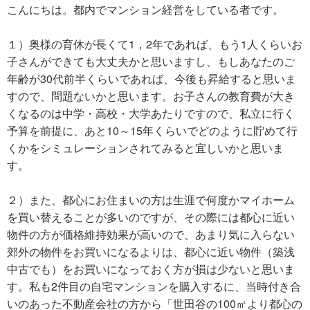
こんにちは。都内でマンション経営をしている者です。
１）奥様の育休が長くて1，2年であれば、もう1人くらいお
子さんができても大丈夫かと思いますし、もしあなたのご
年齢が30代前半くらいであれば、今後も昇給すると思いま
すので、問題ないかと思います。お子さんの教育費が大き
くなるのは中学・高校・大学あたりですので、私立に行く
予算を前提に、あと10～15年くらいでどのように貯めて行
くかをシミュレーションされてみると宜しいかと思いま
す。
２）また、都心にお住まいの方は生涯で何度かマイホーム
を買い替えることが多いのですが、その際には都心に近い
物件の方が価格維持効果が高いので、あまり気に入らない
郊外の物件をお買いになるよりは、都心に近い物件（築浅
中古でも）をお買いになっておく方が損は少ないと思いま
す。私も2件目の自宅マンションを購入するに、当時付き合
いのあった不動産会社の方から「世田谷の100㎡より都心の