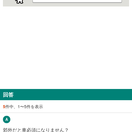
回答
5
件中、1〜5件を表示
郊外だと車必須になりません？