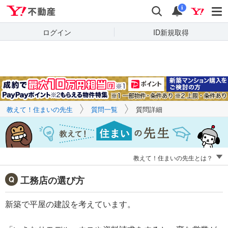
Yahoo!不動産
キーワードで
Yahoo!不動産
検索
通知
質問を探す
i
ログイン
ID新規取得
教えて！住まいの先生
質問一覧
質問詳細
教えて！住まいの先生とは？
工務店の選び方
新築で平屋の建設を考えています。