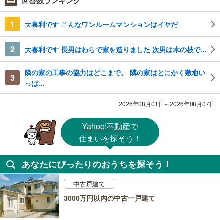
回答数ランキング
1
大喜利です こんなワンルームマンションはイヤだ
2
大喜利です 長男はわらで家を造りました 次男は木の枝で...
隣の家の工事の協力はどこまで。 隣の家はとにかく敷地い
3
っぱ...
2026年08月01日～2026年08月07日
Yahoo!不動産
で
住まいを探そう！
あなたにぴったりのおうちを探そう！
中古戸建て
3000万円以内の中古一戸建て