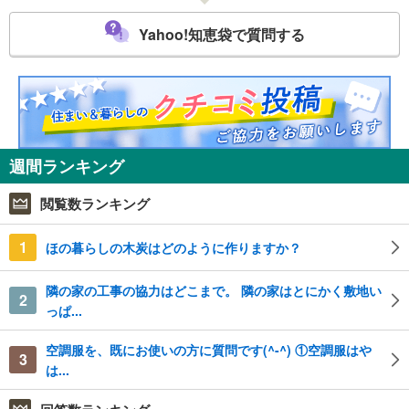
Yahoo!知恵袋で質問する
週間ランキング
閲覧数ランキング
1
ほの暮らしの木炭はどのように作りますか？
隣の家の工事の協力はどこまで。 隣の家はとにかく敷地い
2
っぱ...
空調服を、既にお使いの方に質問です(^-^) ①空調服はや
3
は...