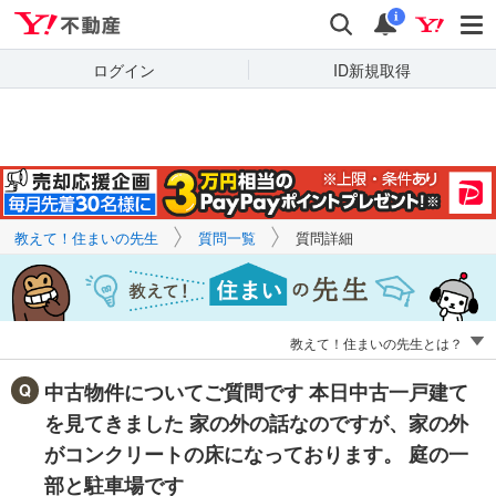
Yahoo!不動産
キーワードで
Yahoo!不動産
検索
通知
質問を探す
i
ログイン
ID新規取得
教えて！住まいの先生
質問一覧
質問詳細
教えて！住まいの先生とは？
中古物件についてご質問です 本日中古一戸建て
を見てきました 家の外の話なのですが、家の外
がコンクリートの床になっております。 庭の一
部と駐車場です