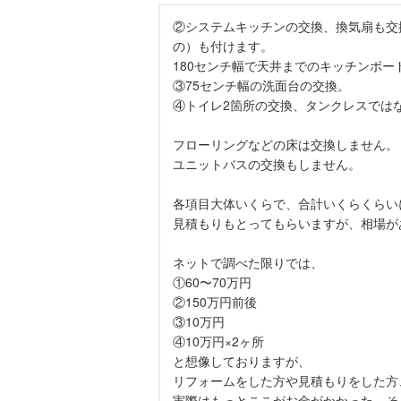
②システムキッチンの交換、換気扇も交
の）も付けます。
180センチ幅で天井までのキッチンボー
③75センチ幅の洗面台の交換。
④トイレ2箇所の交換、タンクレスでは
フローリングなどの床は交換しません。
ユニットバスの交換もしません。
各項目大体いくらで、合計いくらくらい
見積もりもとってもらいますが、相場が
ネットで調べた限りでは、
①60〜70万円
②150万円前後
③10万円
④10万円×2ヶ所
と想像しておりますが、
リフォームをした方や見積もりをした方
実際はもっとここがお金がかかった、そ