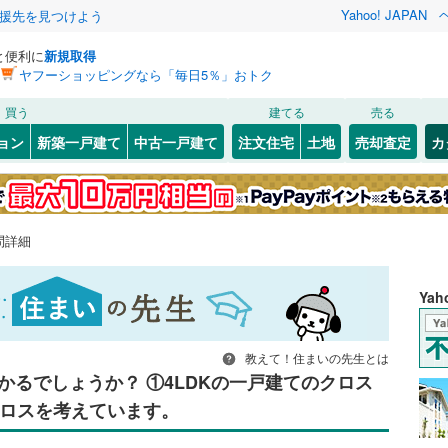
Yahoo! JAPAN
援先を見つけよう
と便利に
新規取得
ヤフーショッピングなら「毎日5％」おトク
買う
建てる
売る
ョン
新築一戸建て
中古一戸建て
注文住宅
土地
売却査定
カ
問詳細
Ya
教えて！住まいの先生とは
かるでしょうか？ ①4LDKの一戸建てのクロス
ロスを考えています。