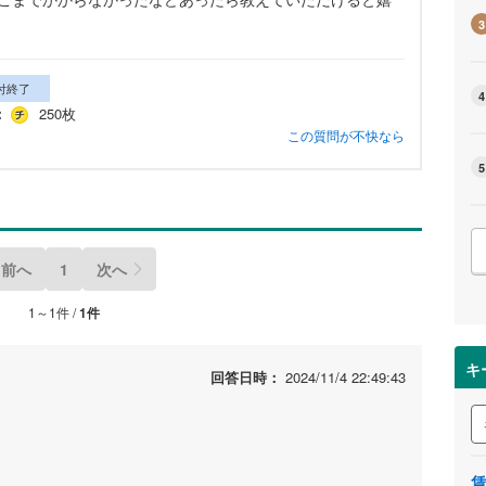
3
付終了
4
：
250枚
この質問が不快なら
5
前へ
1
次へ
1～1件 /
1件
キ
回答日時：
2024/11/4 22:49:43