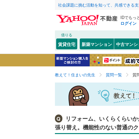
社会課題に挑む活動を知って、共感できる支
IDでもっ
ログイン
借りる
賃貸住宅
新築マンション
中古マンシ
教えて！住まいの先生
質問一覧
質
リフォーム、いくらくらいか
Q
張り替え。機能性のない普通のク