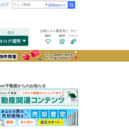
ヘルプ
田村ゆかり
検索
お気に入り
最近見た
マイ
知る
物件
物件
ページ
タログ/質問
hoo!不動産からのお知らせ