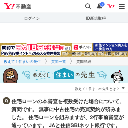
Yahoo!不動産
キーワードで
Yahoo!不動産
検索
通知
質問を探す
i
ログイン
ID新規取得
教えて！住まいの先生
質問一覧
質問詳細
教えて！住まいの先生とは？
住宅ローンの本審査を複数受けた場合について、
質問です。 無事に中古住宅の売買契約が済みま
した。 住宅ローンを組みますが、2行事前審査が
通っています。 JAと住信SBIネット銀行です。