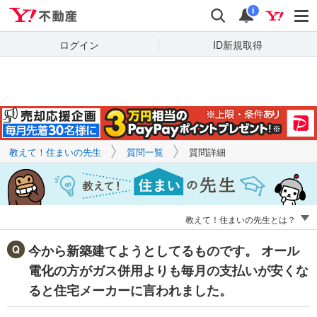
Yahoo!不動産
キーワードで
Yahoo!不動産
検索
通知
質問を探す
i
ログイン
ID新規取得
教えて！住まいの先生
質問一覧
質問詳細
教えて！住まいの先生とは？
今から新築建てようとしてるものです。 オール
電化の方がガス併用よりも毎月の支払いが安くな
ると住宅メーカーに言われました。