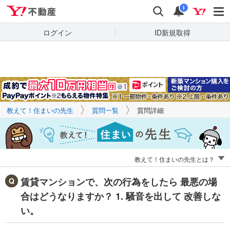
Yahoo!不動産
キーワードで
Yahoo!不動産
検索
通知
質問を探す
i
ログイン
ID新規取得
教えて！住まいの先生
質問一覧
質問詳細
教えて！住まいの先生とは？
賃貸マンションで、次の行為をしたら 最悪の場
合はどうなりますか？ 1. 騒音を出して 改善しな
い。