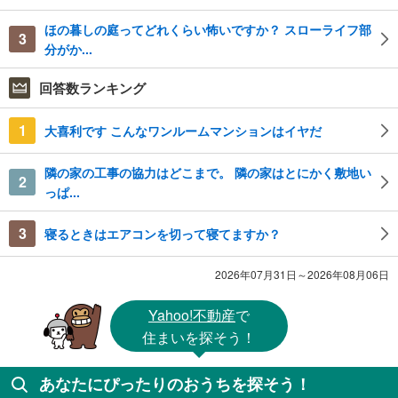
ほの暮しの庭ってどれくらい怖いですか？ スローライフ部
3
分がか...
回答数ランキング
1
大喜利です こんなワンルームマンションはイヤだ
隣の家の工事の協力はどこまで。 隣の家はとにかく敷地い
2
っぱ...
3
寝るときはエアコンを切って寝てますか？
2026年07月31日～2026年08月06日
Yahoo!不動産
で
住まいを探そう！
あなたにぴったりのおうちを探そう！