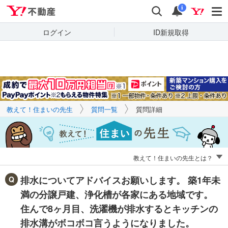
Yahoo!不動産
キーワードで
Yahoo!不動産
検索
通知
質問を探す
i
ログイン
ID新規取得
教えて！住まいの先生
質問一覧
質問詳細
教えて！住まいの先生とは？
排水についてアドバイスお願いします。 築1年未
満の分譲戸建、浄化槽が各家にある地域です。
住んで8ヶ月目、洗濯機が排水するとキッチンの
排水溝がボコボコ言うようになりました。