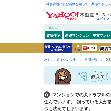
社会課題に挑む活動を知って、共感できる支
IDでもっ
ログイン
借りる
賃貸住宅
新築マンション
中古マンシ
教えて！住まいの先生
質問一覧
質
マンションでの犬トラブルの
Q
住んでいます。 飼っている犬が
つも吠えてしまいます。