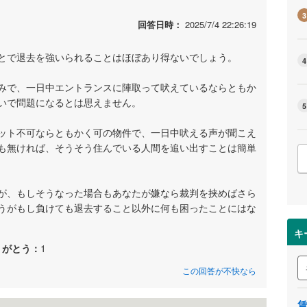
3
回答日時：
2025/7/4 22:26:19
とで退去を強いられることはほぼあり得ないでしょう。
4
みで、一日中エントランスに陣取って吠えているならともか
いで問題になるとは思えません。
5
ット不可ならともかく可の物件で、一日中吠える声が聞こえ
も無ければ、そうそう住んでいる人間を追い出すことは簡単
が、もしそうなった場合もあなたが嫌なら裁判を挟めばさら
うがもし負けても退去すること以外に何も困ったことにはな
キ
りがとう：
1
この回答が不快なら