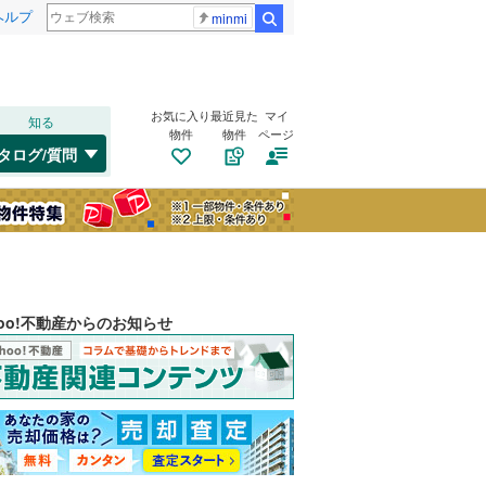
ヘルプ
minmi
検索
お気に入り
最近見た
マイ
知る
物件
物件
ページ
タログ/質問
hoo!不動産からのお知らせ