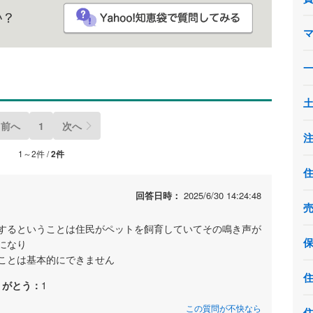
前へ
1
次へ
1～2件 /
2件
回答日時：
2025/6/30 14:24:48
するということは住民がペットを飼育していてその鳴き声が
になり
ことは基本的にできません
りがとう：
1
この質問が不快なら