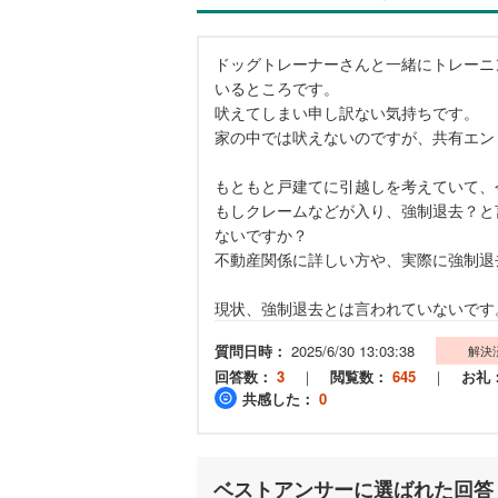
ドッグトレーナーさんと一緒にトレーニ
いるところです。
吠えてしまい申し訳ない気持ちです。
家の中では吠えないのですが、共有エン
もともと戸建てに引越しを考えていて、
もしクレームなどが入り、強制退去？と
ないですか？
不動産関係に詳しい方や、実際に強制退
現状、強制退去とは言われていないです
質問日時：
2025/6/30 13:03:38
解決
回答数：
3
｜
閲覧数：
645
｜
お礼
共感した：
0
ベストアンサーに選ばれた回答