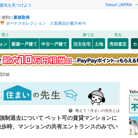
Yahoo! JAPAN
援先を見つけよう
と便利に
新規取得
ボーナスセレクション 人気商品が最大40％
買う
建てる
売る
ョン
新築一戸建て
中古一戸建て
注文住宅
土地
売却査定
カ
問詳細
Ya
教えて！住まいの先生とは
強制退去について ペット可の賃貸マンションに
散歩時、マンションの共有エントランスのみでい