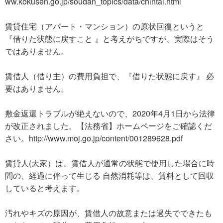
ww.kokusen.go.jp/soudan_topics/data/chintai.html
賃貸住宅（アパート・マンション）の原状回復というと
『借りた状態に戻すこと 』と考えがちですが、実際はそう
ではありません。
賃借人（借り主）の費用負担で、『借りた状態に戻す』 必
要はありません。
敷金返還トラブルが絶えないので、2020年4月1日から法律
が改正されました。【法務省】ホームページをご確認くだ
さい。http://www.moj.go.jp/content/001289628.pdf
賃貸人(大家）は、賃借人が通常の状態で使用した場合に時
間の、経過に伴って生じる 自然消耗等は、賃料として回収
していると考えます。
汚れやキズの原因が、賃借人の故意または過失でできたも