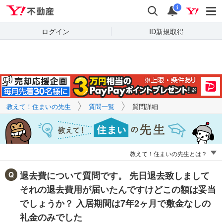
Yahoo!不動産
キーワードで
Yahoo!不動産
検索
通知
質問を探す
i
ログイン
ID新規取得
教えて！住まいの先生
質問一覧
質問詳細
教えて！住まいの先生とは？
退去費について質問です。 先日退去致しまして
それの退去費用が届いたんですけどこの額は妥当
でしょうか？ 入居期間は7年2ヶ月で敷金なしの
礼金のみでした