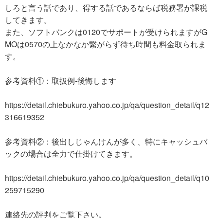
しろと言う話であり、得する話であるならば税務署が課税
してきます。
また、ソフトバンクは0120でサポートが受けられますがG
MOは0570の上なかなか繋がらず待ち時間も料金取られま
す。
参考資料①：取扱例-後悔します
https://detail.chiebukuro.yahoo.co.jp/qa/question_detail/q12
316619352
参考資料②：後出しじゃんけんが多く、特にキャッシュバ
ックの場合は全力で仕掛けてきます。
https://detail.chiebukuro.yahoo.co.jp/qa/question_detail/q10
259715290
連絡先の評判をご覧下さい。