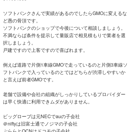
ソフトバンクさんで実績があるのでしたらGMOに変えるな
ど愚の骨頂です。
ソフトバンクのショップで今後について相談しましょう。
不満ならば条件を提示して量販店で相見積もりで業者を選
択しましょう。
戸建ですので上客ですので喜ばれます。
例えば道路で片側1車線GMOで走っているのと片側3車線ソ
フトバンクで入っているのとではどちらが渋滞しやすいか
と言えば前者GMOです。
老舗で設備や会社の組織がしっかりしているプロバイダー
は早く快適に利用できムダがありません。
ビッグローブは元NECでauの子会社
＠niftyは旧富士通でノジマの子会社
ぷららとOCNはドコモの子会社