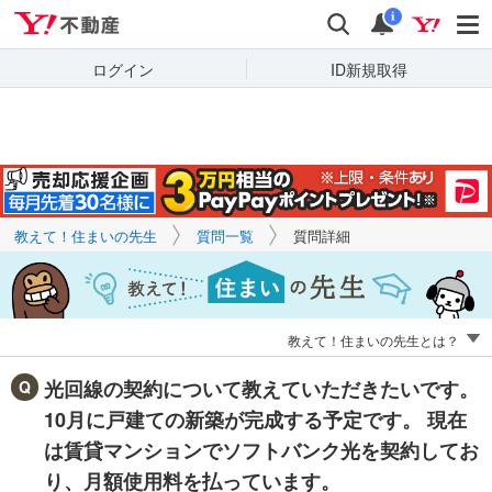
Yahoo!不動産
キーワードで
Yahoo!不動産
検索
通知
質問を探す
i
ログイン
ID新規取得
教えて！住まいの先生
質問一覧
質問詳細
教えて！住まいの先生とは？
光回線の契約について教えていただきたいです。
10月に戸建ての新築が完成する予定です。 現在
は賃貸マンションでソフトバンク光を契約してお
り、月額使用料を払っています。