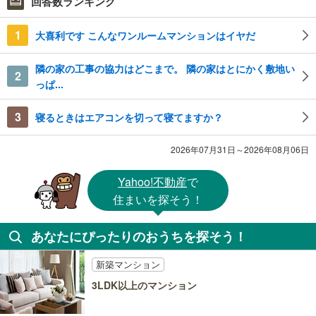
回答数ランキング
1
大喜利です こんなワンルームマンションはイヤだ
隣の家の工事の協力はどこまで。 隣の家はとにかく敷地い
2
っぱ...
3
寝るときはエアコンを切って寝てますか？
2026年07月31日～2026年08月06日
Yahoo!不動産
で
住まいを探そう！
あなたにぴったりのおうちを探そう！
新築マンション
3LDK以上のマンション