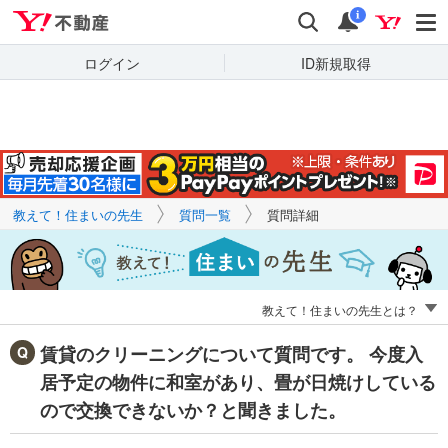
Yahoo!不動産
キーワードで
Yahoo!不動産
検索
通知
質問を探す
i
ログイン
ID新規取得
教えて！住まいの先生
質問一覧
質問詳細
教えて！住まいの先生とは？
賃貸のクリーニングについて質問です。 今度入
居予定の物件に和室があり、畳が日焼けしている
ので交換できないか？と聞きました。