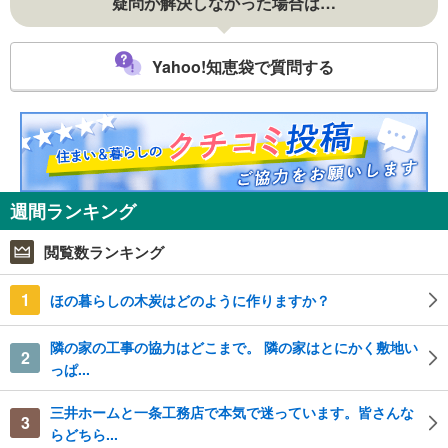
疑問が解決しなかった場合は…
Yahoo!知恵袋で質問する
週間ランキング
閲覧数ランキング
1
ほの暮らしの木炭はどのように作りますか？
隣の家の工事の協力はどこまで。 隣の家はとにかく敷地い
2
っぱ...
三井ホームと一条工務店で本気で迷っています。皆さんな
3
らどちら...